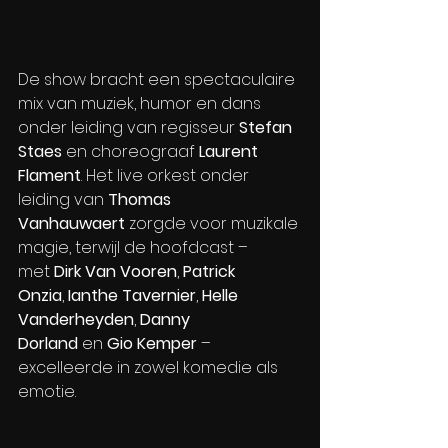
De show bracht een spectaculaire 
mix van muziek, humor en dans 
onder leiding van regisseur 
Stefan 
Staes
 en choreograaf 
Laurent 
Flament
. Het live orkest onder 
leiding van 
Thomas 
Vanhauwaert
 zorgde voor muzikale 
magie, terwijl de hoofdcast – 
met 
Dirk Van Vooren
, 
Patrick 
Onzia
, 
Ianthe Tavernier
, 
Helle 
Vanderheyden
, 
Danny 
Dorland
 en 
Gio Kemper
 – 
excelleerde in zowel komedie als 
emotie.