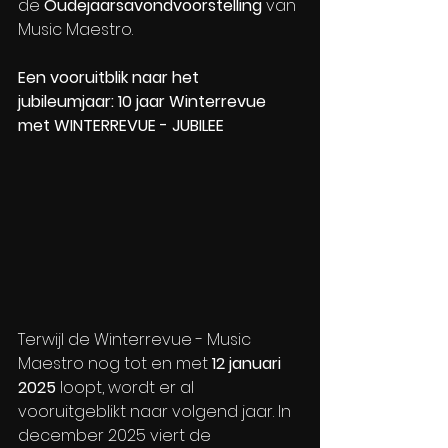
de 
Oudejaarsavondvoorstelling
 van 
Music Maestro.
Een vooruitblik naar het 
jubileumjaar: 10 jaar Winterrevue 
met WINTERREVUE - JUBILEE
Terwijl de Winterrevue - Music 
Maestro nog tot en met 
12 januari 
2025
 loopt, wordt er al 
vooruitgeblikt naar volgend jaar. In 
december 2025 viert de 