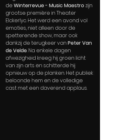
de 
Winterrevue - Music Maestro
 zijn 
grootse première in Theater 
Elckerlyc. Het werd een avond vol 
emoties, niet alleen door de 
spetterende show, maar ook 
dankzij de terugkeer van 
Peter Van 
de Velde
. Na enkele dagen 
afwezigheid kreeg hij groen licht 
van zijn arts en schitterde hij 
opnieuw op de planken. Het publiek 
beloonde hem en de volledige 
cast met een daverend applaus.