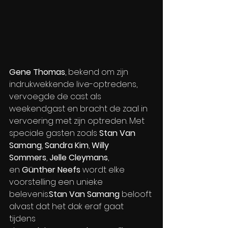
Gene Thomas
, bekend om zijn 
indrukwekkende live-optredens, 
vervoegde de cast als 
weekendgast en bracht de zaal in 
vervoering met zijn optreden. Met 
speciale gasten zoals 
Stan Van 
Samang
, 
Sandra Kim
, 
Willy 
Sommers
, 
Jelle Cleymans
, 
en 
Günther Neefs
 wordt elke 
voorstelling een unieke 
belevenis.
Stan Van Samang
 belooft 
alvast dat het dak eraf gaat 
tijdens 