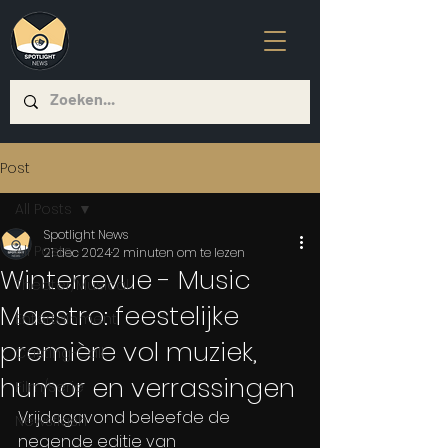
Post
All Posts
Spotlight News
All Posts
21 dec 2024
2 minuten om te lezen
Winterrevue - Music
Theater/Musical
Maestro: feestelijke
Entertainment
première vol muziek,
Casting-Call
humor en verrassingen
Film/Serie
Vrijdagavond beleefde de 
Newsflash
negende editie van 