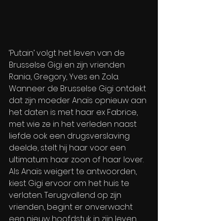
‘Putain’ volgt het leven van de 
Brusselse Gigi en zijn vrienden 
Rania, Gregory, Yves en Zola. 
Wanneer de Brusselse Gigi ontdekt 
dat zijn moeder Anaïs opnieuw aan 
het daten is met haar ex Fabrice, 
met wie ze in het verleden naast 
liefde ook een drugsverslaving 
deelde, stelt hij haar voor een 
ultimatum: haar zoon of haar lover. 
Als Anaïs weigert te antwoorden, 
kiest Gigi ervoor om het huis te 
verlaten. Terugvallend op zijn 
vrienden, begint er onverwacht 
een nieuw hoofdstuk in zijn leven.