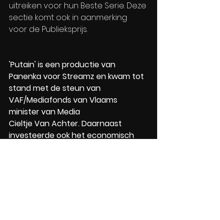
uitreiken voor hun Beste Serie. Deze 
sectie komt ook in aanmerking 
voor de Publieksprijs.
'Putain' is een productie van 
Panenka voor Streamz en kwam tot 
stand met de steun van 
VAF/Mediafonds van Vlaams 
minister van Media 
Cieltje Van Achter. Daarnaast 
investeerde ook het economisch 
fonds Screen Flanders, een initiatief 
onder de bevoegdheid van de 
Vlaamse ministers van Economie en 
Cultuur, Screen Brussels en de 
Belgische Tax Shelter maatregel 
van de Federale Overheid in de 
reeks. De reeks 
Putain
 is nu volledig 