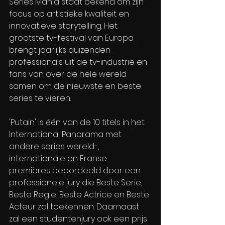
Series Mania staat bekend om zijn 
focus op artistieke kwaliteit en 
innovatieve storytelling. Het 
grootste tv-festival van Europa 
brengt jaarlijks duizenden 
professionals uit de tv-industrie en 
fans van over de hele wereld 
samen om de nieuwste en beste 
series te vieren.
'Putain' is één van de 10 titels in het 
International Panorama met 
andere series wereld-, 
internationale en Franse 
premières beoordeeld door een 
professionele jury die Beste Serie, 
Beste Regie, Beste Actrice en Beste 
Acteur zal toekennen. Daarnaast 
zal een studentenjury ook een prijs 