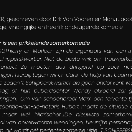
ER, geschreven door Dirk Van Vooren en Manu Jaco
ige, vindingrijke en heerlijk ondeugende komedie. 
er is een prikkelende zomerkomedie
90.Thierry en Marleen zijn de eigenaars van een tr
ipperskwartier. Niet de beste wijk om trouwjurken
liënteel. Ze moeten dus dringend op zoek na
ijgen hierbij, tegen wil en dank, de hulp van buurmei
 zeden ’t Schipperskwartier als geen ander kent. Ma
aag of hun puberdochter Wendy akkoord zal g
ingen.  Om van schoonbroer Mark, een fervente tj
 zoontje-van-de-notaris Hubert maakt de situatie er
, maar wél hilarischer…!De nieuwste zomerkom
ol van onverwachte wendingen, kleurrijke personag
, dit wordt hét perfecte zomerse uitje: ‘T SCHIPPER