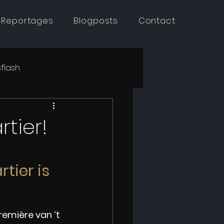
 Reportages
Blogposts
Contact
flash
tier!
tier is 
emière van ’t 