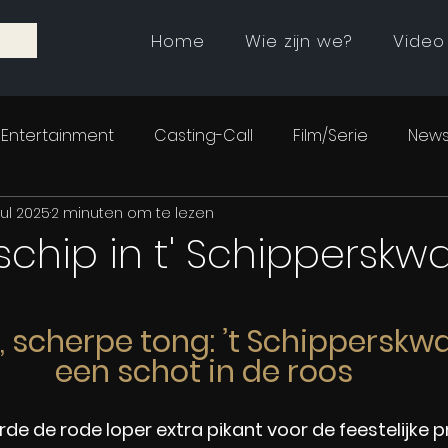
Home
Wie zijn we?
Video
Entertainment
Casting-Call
Film/Serie
News
jul 2025
2 minuten om te lezen
chip in t' Schipperskwar
, scherpe tong: ’t Schipperskwar
een schot in de roos
e de rode loper extra pikant voor de feestelijke pr