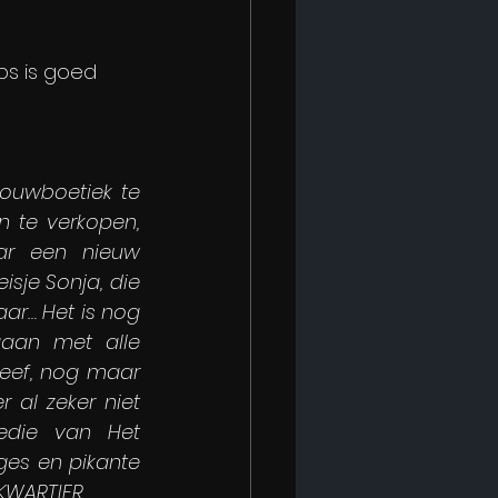
bs is goed 
ouwboetiek te 
 te verkopen, 
ar een nieuw 
sje Sonja, die 
ar… Het is nog 
aan met alle 
eef, nog maar 
 al zeker niet 
edie van Het 
es en pikante 
SKWARTIER