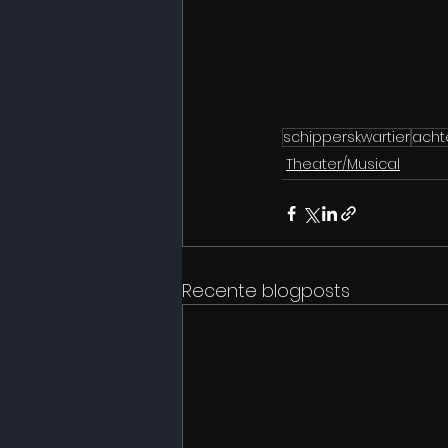
schipperskwartier
acht
Theater/Musical
Recente blogposts