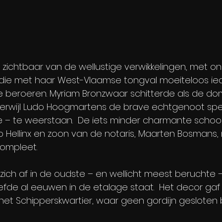
 zichtbaar van de wellustige verwikkelingen, met o
 die met haar West-Vlaamse tongval moeiteloos ied
te beroeren. Myriam Bronzwaar schitterde als de do
terwijl Ludo Hoogmartens de brave echtgenoot spe
de – te weerstaan.  De iets minder charmante schoo
 Hellinx en zoon van de notaris, Maarten Bosmans,
compleet.
 zich af in de oudste – en wellicht meest beruchte 
efde al eeuwen in de etalage staat.  Het decor gaf
 het Schipperskwartier, waar geen gordijn gesloten b