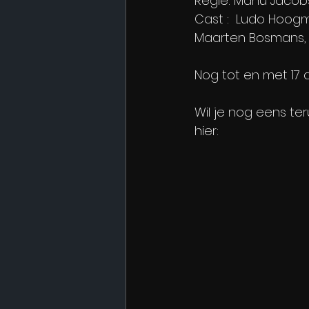
Regie: Manu Jacob
Cast :  Ludo Hoogm
Maarten Bosmans, L
Nog tot en met 17 a
Wil je nog eens te
hier: 