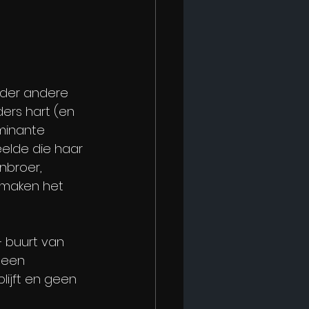
nder andere 
ers hart (en 
minante 
elde die haar 
nbroer, 
 maken het 
– buurt van 
 een 
lijft en geen 