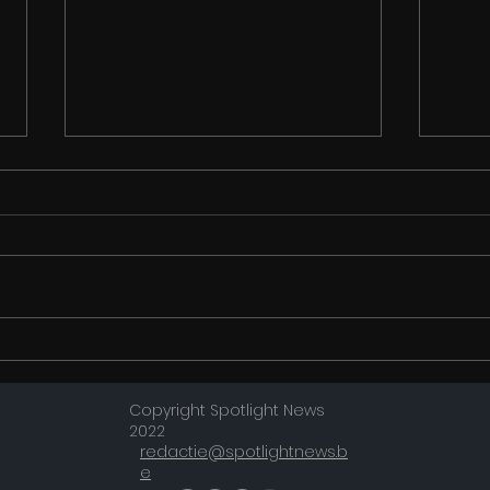
Historalia telt af naar
Garr
première
hoof
Copyright Spotlight News
De P
2022
van 
redactie@spotlightnews.b
JEKY
e