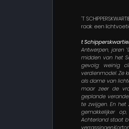
'T SCHIPPERSKWARTI
raak: een lichtvoet
t Schipperskwarti
Antwerpen, jaren ’
midden van het Sch
gevolg: weinig c
verdienmodel. Ze kr
als dame van lichte
maar zeer de vr
geplande verander
te zwijgen. En het
gemakkelijker op
Achterland staat b
verrassingen.Kortom