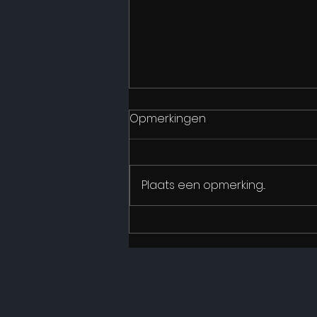
Opmerkingen
Plaats een opmerking...
InTeam Producties brengt
de internationale
musicalhit Everybody's
Talking About Jamie naar
Vlaanderen