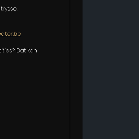
rysse, 
ater.be
ities? Dat kan 