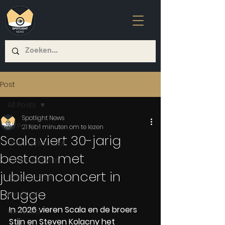
Post
All Posts
Spotlight News
All Posts
21 feb
1 minuten om te lezen
Scala viert 30-jarig
Theater/Musical
bestaan met
Entertainment
jubileumconcert in
Casting-Call
Brugge
Film/Serie
In 2026 vieren Scala en de broers 
Newsflash
Stijn en Steven Kolacny het 