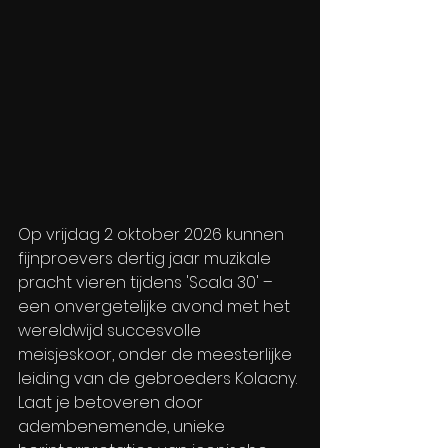
Op vrijdag 2 oktober 2026 kunnen 
fijnproevers dertig jaar muzikale 
pracht vieren tijdens 'Scala 30' – 
een onvergetelijke avond met het 
wereldwijd succesvolle 
meisjeskoor, onder de meesterlijke 
leiding van de gebroeders Kolacny.
Laat je betoveren door 
adembenemende, unieke 