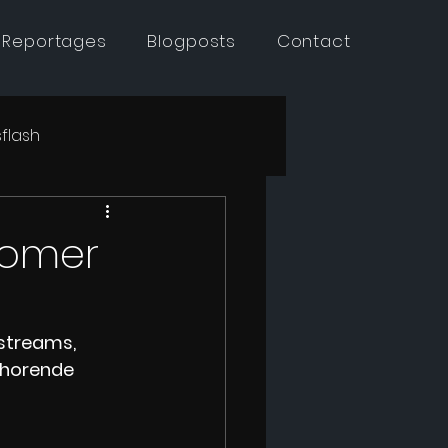
 Reportages
Blogposts
Contact
flash
zomer
streams, 
jhorende 