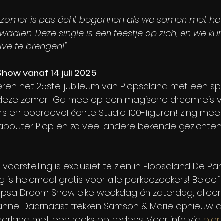
 zomer is pas écht begonnen als we samen met het
aaien. Deze single is een feestje op zich, en we ku
ve te brengen!"
how vanaf 14 juli 2025
ren het 25ste jubileum van Plopsaland met een sp
eze zomer! Ga mee op een magische droomreis vo
rs en boordevol échte Studio 100-figuren! Zing me
 Kabouter Plop en zo veel andere bekende gezichten, 
voorstelling is exclusief te zien in Plopsaland De P
 is helemaal gratis voor alle parkbezoekers! Beleef
opsa Droom Show elke weekdag én zaterdag, allee
Panne. Daarnaast trekken Samson & Marie opnieuw d
rland met een reeks optredens. Meer info via 
plo