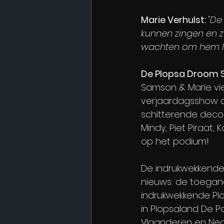
Marie Verhulst: 
"De
kunnen zingen en zw
wachten om hem li
De Plopsa Droom S
Samson & Marie vie
verjaardagsshow d
schitterende deco
Mindy, Piet Piraat,
op het podium!
De indrukwekkende 
nieuws: de toegang
indrukwekkende Pl
in Plopsaland De 
Vlaanderen en Nede