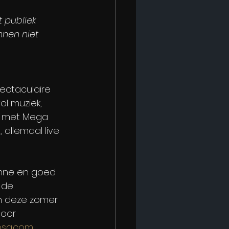
 publiek 
nnen niet 
ectaculaire 
l muziek, 
e met Mega 
allemaal live 
anne en goed 
 de 
n deze zomer 
oor 
psa.com