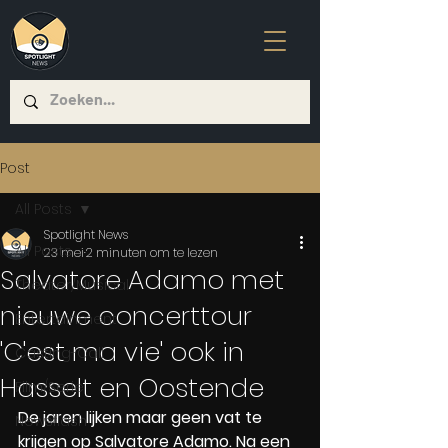
Post
All Posts
Spotlight News
All Posts
23 mei
2 minuten om te lezen
Salvatore Adamo met
Theater/Musical
nieuwe concerttour
Entertainment
'C'est ma vie' ook in
Casting-Call
Hasselt en Oostende
Film/Serie
De jaren lijken maar geen vat te 
Newsflash
krijgen op Salvatore Adamo. Na een 