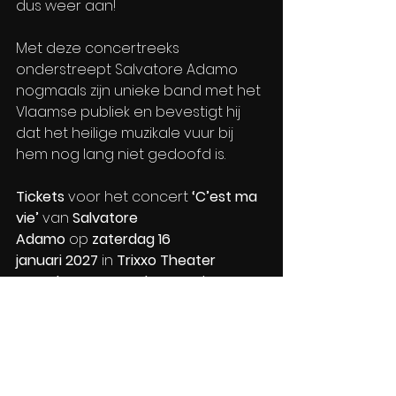
dus weer aan!
Met deze concertreeks 
onderstreept Salvatore Adamo 
nogmaals zijn unieke band met het 
Vlaamse publiek en bevestigt hij 
dat het heilige muzikale vuur bij 
hem nog lang niet gedoofd is.
Tickets 
voor het concert 
‘C’est ma 
vie’ 
van 
Salvatore 
Adamo
 op 
zaterdag 16 
januari
2027
 in 
Trixxo Theater 
Hasselt 
en op 
zondag
2 mei 
2027 
in 
Kursaal Oostende
, zijn nu 
beschikbaar 
via 
www.ticketkopen.e
u
.
Deze concerten zijn een 