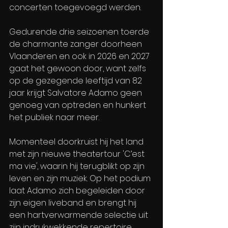
concerten toegevoegd werden. 
Gedurende drie seizoenen toerde 
de charmante zanger doorheen 
Vlaanderen en ook in 2026 en 2027 
gaat het gewoon door, want zelfs 
op de gezegende leeftijd van 82 
jaar krijgt Salvatore Adamo geen 
genoeg van optreden en hunkert 
het publiek naar meer.
Momenteel doorkruist hij het land 
met zijn nieuwe theatertour 'C’est 
ma vie
'
, waarin hij terugblikt op zijn 
leven en zijn muziek. Op het podium 
laat Adamo zich begeleiden door 
zijn eigen liveband en brengt hij 
een hartverwarmende selectie uit 
zijn indrukwekkende repertoire. 