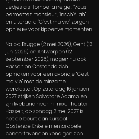
Liedjes als 'Tombe la neige', 'Vous 
permettez, monsieur', 'Insch’Allah' 
en uiteraard 'C'est ma vie' zorgen 
opnieuw voor kippenvelmomenten.
Na o.a. Brugge (2 mei 2026), Gent (13 
juni 2026) en Antwerpen (12 
september 2026), mogen nu ook 
Hasselt en Oostende zich 
opmaken voor een avondje 'Cest 
ma vie' met de minzame 
wereldster. Op zaterdag 16 januari 
2027 strijken Salvatore Adamo en 
zijn liveband neer in Trixxo Theater 
Hasselt, op zondag 2 mei 2027 is 
het de beurt aan Kursaal 
Oostende. Enkele memorabele 
concertavonden kondigen zich 