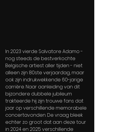
In 2023 vierde Salvatore Adamo - 
nog steeds de bestverkochte 
Belgische artiest aller tijden - niet 
alleen zijn 80ste verjaardag, maar 
ook zijn indrukwekkende 60-jarige 
carrière. Naar aanleiding van dit 
bijzondere dubbele jubileum 
trakteerde hij zijn trouwe fans dat 
jaar op verschillende memorabele 
concertavonden. De vraag bleek 
echter zo groot dat aan deze tour 
in 2024 en 2025 verschillende 