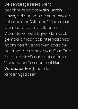
De zesdelige reeks werd 
geschreven door 
Malin-Sarah 
Gozin, 
bekend van de succesvolle 
fictiereeksen ‘Clan’ en ‘Tabula rasa’ 
waar heeft ze niet alleen in 
Vlaanderen een blijvende indruk 
gemaakt, maar ook internationaal 
naam heeft verworven, zoals de 
gelauwerde remake van Clan ‘Bad 
Sisters’. Malin-Sarah regisseerde 
‘Dood Spoor’, samen met 
Hans 
Vercauter
. Bekijk hier de 
lanceringstrailer: