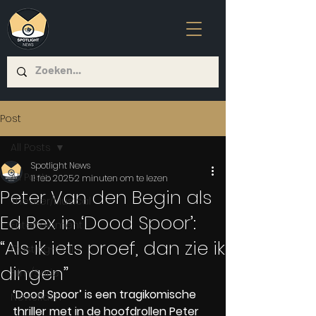
Post
All Posts
Spotlight News
All Posts
11 feb 2025
2 minuten om te lezen
Peter Van den Begin als
Theater/Musical
Ed Bex in ‘Dood Spoor’:
Entertainment
“Als ik iets proef, dan zie ik
Casting-Call
dingen”
Film/Serie
‘Dood Spoor’ is een tragikomische 
Newsflash
thriller met in de hoofdrollen Peter 