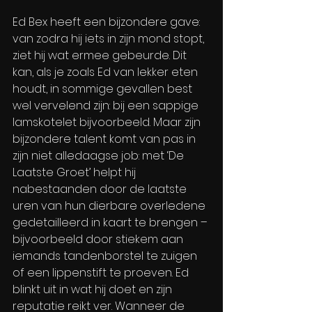
Ed Bex heeft een bijzondere gave: 
van zodra hij iets in zijn mond stopt, 
ziet hij wat ermee gebeurde. Dit 
kan, als je zoals Ed van lekker eten 
houdt, in sommige gevallen best 
wel vervelend zijn: bij een sappige 
lamskotelet bijvoorbeeld. Maar zijn 
bijzondere talent komt van pas in 
zijn niet alledaagse job: met ‘De 
Laatste Groet’ helpt hij 
nabestaanden door de laatste 
uren van hun dierbare overledene 
gedetailleerd in kaart te brengen – 
bijvoorbeeld door stiekem aan 
iemands tandenborstel te zuigen 
of een lippenstift te proeven. Ed 
blinkt uit in wat hij doet en zijn 
reputatie reikt ver. Wanneer de 