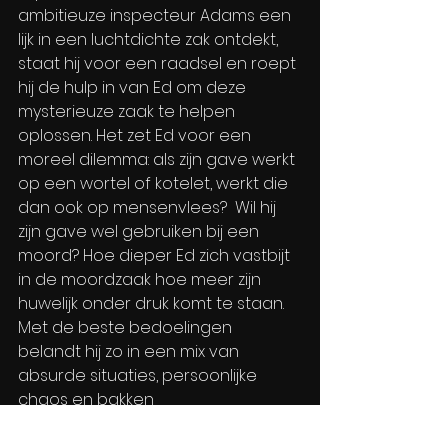
ambitieuze inspecteur Adams een 
lijk in een luchtdichte zak ontdekt, 
staat hij voor een raadsel en roept 
hij de hulp in van Ed om deze 
mysterieuze zaak te helpen 
oplossen. Het zet Ed voor een 
moreel dilemma: als zijn gave werkt 
op een wortel of kotelet, werkt die 
dan ook op mensenvlees? ​ Wil hij 
zijn gave wel gebruiken bij een 
moord? Hoe dieper Ed zich vastbijt 
in de moordzaak hoe meer zijn 
huwelijk onder druk komt te staan. 
Met de beste bedoelingen 
belandt hij zo in een mix van 
absurde situaties, persoonlijke 
chaos en bakken 
gewetenswroeging.