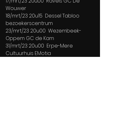
17/mrt/23 20u00  Ravels GC De 
Wouwer
18/mrt/23 20u15  Dessel Tabloo 
bezoekerscentrum
23/mrt/23 20u00  Wezembeek-
Oppem GC de Kam
31/mrt/23 20u00  Erpe-Mere 
Cultuurhuis EMotia
Theater/Musical
Alles weergeven
Recente blogposts