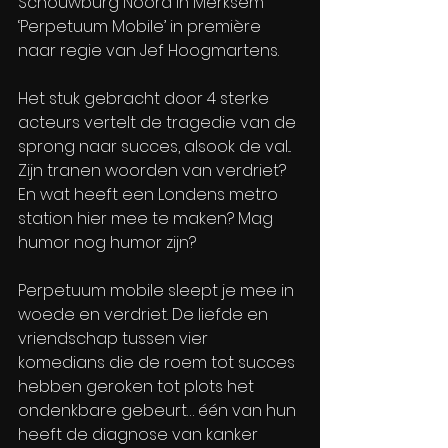
Schouwburg Noord in Merksem 
‘Perpetuum Mobile’ in première 
naar regie van Jef Hoogmartens.
Het stuk gebracht door 4 sterke 
acteurs vertelt de tragedie van de 
sprong naar succes, alsook de val... 
Zijn tranen woorden van verdriet? 
En wat heeft een Londens metro 
station hier mee te maken? Mag 
humor nog humor zijn?
Perpetuum mobile sleept je mee in  
woede en verdriet. De liefde en 
vriendschap tussen vier 
komedians die de roem tot succes 
hebben geroken tot plots het 
ondenkbare gebeurt… één van hun 
heeft de diagnose van kanker 