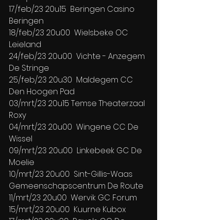
17/feb/23 20u15  Beringen Casino 
Beringen
18/feb/23 20u00  Wielsbeke OC 
Leieland
24/feb/23 20u00  Vichte - Anzegem 
De Stringe
25/feb/23 20u30  Maldegem CC 
Den Hoogen Pad
03/mrt/23 20u15 Temse Theaterzaal 
Roxy
04/mrt/23 20u00  Wingene CC De 
Wissel
09/mrt/23 20u00  Linkebeek GC De 
Moelie
10/mrt/23 20u00  Sint-Gillis-Waas 
Gemeenschapscentrum De Route
11/mrt/23 20u00  Wervik GC Forum
15/mrt/23 20u00  Kuurne Kubox