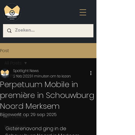
Post
All Posts
Spotlight News
All Posts
2 feb 2023
1 minuten om te lezen
Perpetuum Mobile in
Theater/Musical
première in Schouwburg
Entertainment
Noord Merksem
Casting-Call
Bijgewerkt op:
29 sep 2025
Film/Serie
Newsflash
Gisterenavond ging in de 