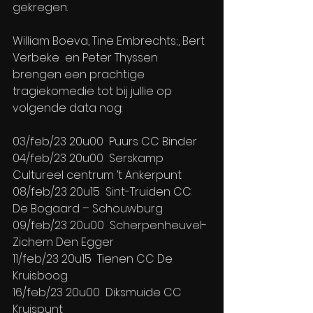
gekregen. 
William Boeva, Tine Embrechts;, Bert 
Verbeke  en Peter Thyssen 
brengen een prachtige 
tragiekomedie tot bij jullie op 
volgende data nog:
03/feb/23 20u00  Puurs CC Binder
04/feb/23 20u00  Serskamp 
Cultureel centrum ’t Ankerpunt
08/feb/23 20u15  Sint-Truiden CC 
De Bogaard – Schouwburg
09/feb/23 20u00  Scherpenheuvel-
Zichem Den Egger
11/feb/23 20u15  Tienen CC De 
Kruisboog
16/feb/23 20u00  Diksmuide CC 
Kruispunt