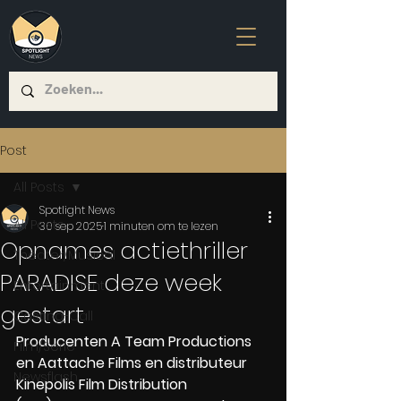
Post
All Posts
Spotlight News
All Posts
30 sep 2025
1 minuten om te lezen
Opnames actiethriller
Theater/Musical
PARADISE deze week
Entertainment
gestart
Casting-Call
Producenten A Team Productions 
Film/Serie
en Aattache Films en distributeur 
Newsflash
Kinepolis Film Distribution 