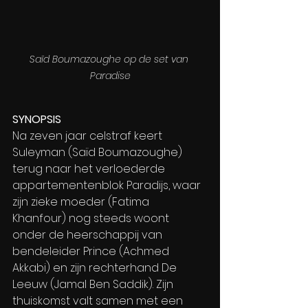
Saïd Boumazoughe op de set van 
Paradise
SYNOPSIS
Na zeven jaar celstraf keert 
Suleyman (Saïd Boumazoughe) 
terug naar het verloederde 
appartementenblok Paradijs, waar 
zijn zieke moeder (Fatima 
Khanfour) nog steeds woont 
onder de heerschappij van 
bendeleider Prince (Achmed 
Akkabi) en zijn rechterhand De 
Leeuw (Jamal Ben Saddik). Zijn 
thuiskomst valt samen met een 