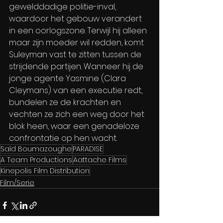
gewelddadige politie-inval, 
waardoor het gebouw verandert 
in een oorlogszone. Terwijl hij alleen 
maar zijn moeder wil redden, komt 
Suleyman vast te zitten tussen de 
strijdende partijen. Wanneer hij de 
jonge agente Yasmine (Clara 
Cleymans) van een executie redt, 
bundelen ze de krachten en 
vechten ze zich een weg door het 
blok heen, waar een genadeloze 
confrontatie op hen wacht. 
Saïd Boumazoughe
PARADISE
A Team Productions
Aattache Films
Kinepolis Film Distribution
Film/Serie