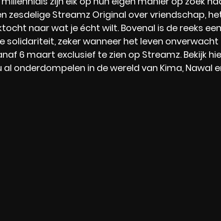
e millennials zijn elk op hun eigen manier op zoek na
 een zesdelige Streamz Original over vriendschap, he
ocht naar wat je écht wilt. Bovenal is de reeks een
e solidariteit, zeker wanneer het leven onverwacht 
anaf 6 maart exclusief te zien op Streamz. Bekijk hie
nu al onderdompelen in de wereld van Kima, Nawal en