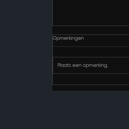
Opmerkingen
Plaats een opmerking...
Goedele Liekens zonder
taboes in interviewreeks 'A-
typisch'