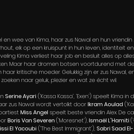
l en wee van Kima, haar zus Nawal en hun vriendin Al
hout, elk op een kruispunt in hun leven, identiteit en
eling Kima verliest haar job en besluit alles op alle
ken. Maar haar dromen botsen voortdurend met de
aar kritische moeder. Gelukkig zijn er zus Nawal, en 
oeken naar geluk, plezier en wat ze écht wil.
n 
Serine Ayari
 ('Kassa Kassa', 'Exen') speelt Kima in
aar zus Nawal wordt vertolkt door 
Ikram Aoulad
 ('K
partiest 
Miss Angel
 speelt beste vriendin Alex. De c
or 
Boris Van Severen 
('Moresnet'),
 Ismaël L'Hamiti 
(
rissi El Yacoubi
 ('The Best Immigrant'), 
Sabri Saad El-