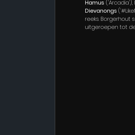
Hamus
 ('Arcadia'), 
Dievanongs 
('#Lik
reeks. Borgerhout 
uitgeroepen tot de