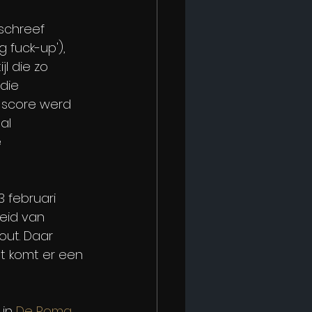
 schreef 
g fuck-up'), 
jl die zo 
 die 
e score werd 
al 
 
 februari 
eid van 
out. Daar 
ut komt er een 
in 
De Roma
, 