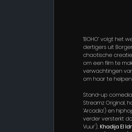
‘BOHO’ volgt het we
dertigers uit Borger
chaotische creatiev
om een film te ma
verwachtingen van h
om haar te helpen z
Stand-up comedia
Streamz Original, h
‘Arcadia’) en hipho
verder versterkt do
Vuur'), 
Khadija El Id