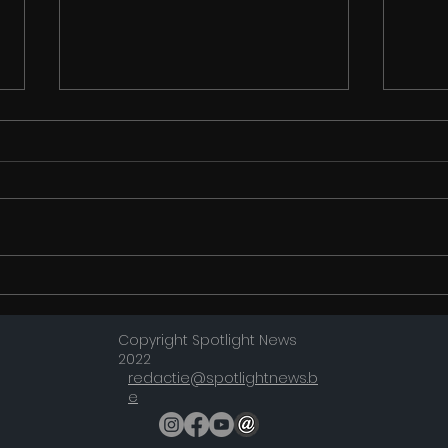
VRT NWS-podcast Onder
Dank
ons: crimi, 1996: de zomer
de H
Copyright Spotlight News
van Dutroux
op 2
2022
teru
redactie@spotlightnews.b
e