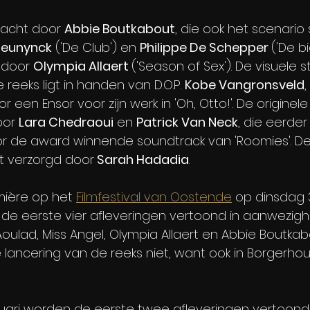
acht door 
Abbie Boutkabout
, die ook het scenario
heunynck
 ('De Club') en 
Philippe De Schepper 
('De bi
 door 
Olympia Allaert 
('Season of Sex'). De visuele sti
 reeks ligt in handen van D.O.P. 
Kobe Vangronsveld
,
 een Ensor voor zijn werk in 'Oh, Otto!'. De originel
or 
Lara Chedraoui
 en 
Patrick Van Neck
, die eerder 
 de award winnende soundtrack van 'Roomies'. De
t verzorgd door
 Sarah Hadadia
.
mière op het 
Filmfestival van Oostende
 op dinsdag 3
de eerste vier afleveringen vertoond in aanwezigh
 Aoulad, Miss Angel, Olympia Allaert en Abbie Boutkab
e lancering van de reeks niet, want ook in Borgerho
uari worden de eerste twee afleveringen vertoond 