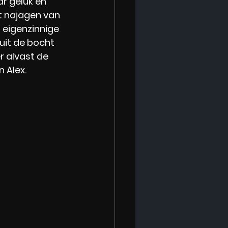
ar geluk en 
t najagen van 
 eigenzinnige 
uit de bocht 
r alvast de 
 Alex.