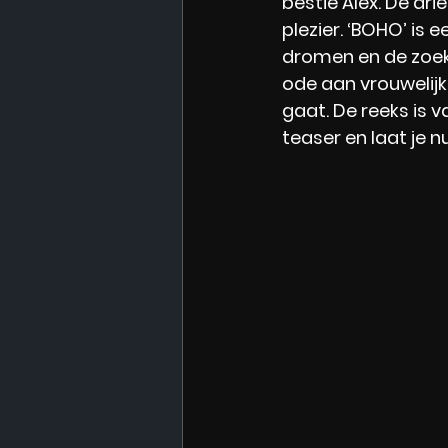
bestie Alex. De dri
plezier. ‘BOHO’ is
dromen en de zoekt
ode aan vrouwelijk
gaat. De reeks is v
teaser en laat je 