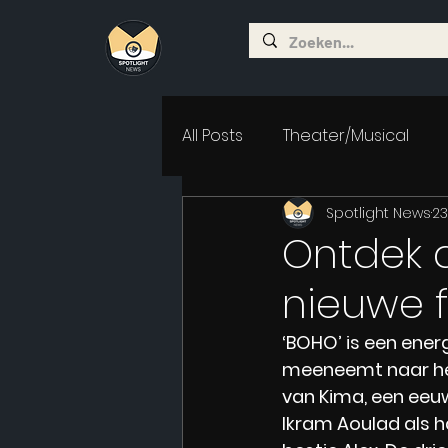
All Posts
Theater/Musical
Spotlight News
23
Ontdek d
nieuwe f
‘BOHO’ is een ener
meeneemt naar het 
van Kima, een eeuw
Ikram Aoulad als h