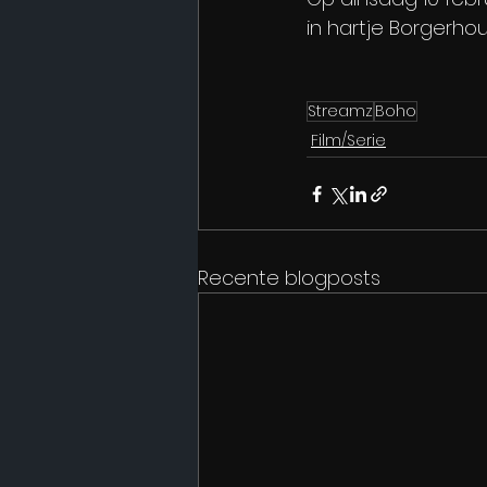
in hartje Borgerhou
Streamz
Boho
Film/Serie
Recente blogposts