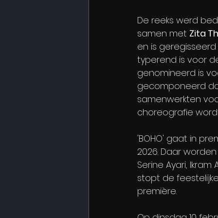
De reeks werd bed
samen met 
Zita T
en is geregisseerd
typerend is voor de
genomineerd is voor
gecomponeerd do
samenwerkten voor
choreografie word
'BOHO' gaat in pre
2026. Daar worden 
Serine Ayari, Ikram
stopt de feestelijk
première. 
Op dinsdag 10 febr