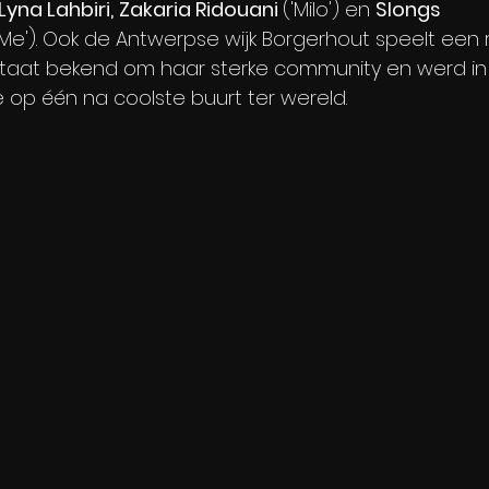
Lyna Lahbiri,
Zakaria Ridouani 
('Milo') en 
Slongs 
eMe'). Ook de Antwerpse wijk Borgerhout speelt een r
staat bekend om haar sterke community en werd in
 op één na coolste buurt ter wereld.