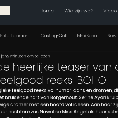
Home
Wie zijn we?
Video
Entertainment
Casting-Call
Film/Serie
News
 jan
2 minuten om te lezen
e heerlijke teaser van
eelgood reeks 'BOHO'
gieke feelgood reeks vol humor, dans en dromen, die
bruisende hart van Borgerhout. Serine Ayari kruipt
ige dromer met een hoofd vol ideeën. Aan haar zi
aar nuchtere zus Nawal en Miss Angel als haar sche