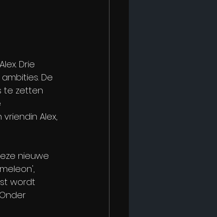
ex. Drie 
 ambities. De 
s te zetten 
 
vriendin Alex, 
 deze nieuwe 
ameleon', 
ast wordt 
'Onder 