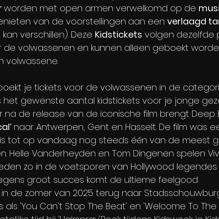
 
worden met open armen verwelkomd op de 
musi
enieten van de voorstellingen
aan een 
verlaagd tar
 kan verschillen). Deze 
Kidstickets
 volgen dezelfde p
or de volwassenen en kunnen alleen geboekt worde
n volwassene.
boekt je tickets voor de volwassenen in de categori
s het gewenste aantal kidstickets voor je jonge gez
aar na de release van de iconische film brengt Deep 
l’ 
naar Antwerpen, Gent en Hasselt. De film was e
 is tot op vandaag nog steeds één van de meest ge
en. Helle Vanderheyden en Tom Dingenen spelen Vi
eden zo in de voetsporen van Hollywood legendes J
egens groot succes komt de ultieme feelgood 
 in de zomer van 2025 terug naar Stadsschouwbur
 als 'You Can't Stop The Beat' en 'Welcome To The S