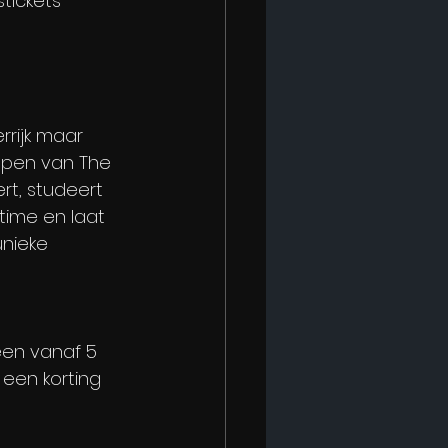
stickets 
rijk maar 
mpen van The 
rt, studeert 
time en laat 
unieke 
en vanaf 5 
 een korting 