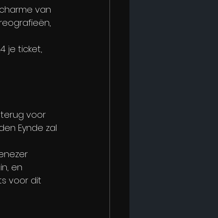
 charme van 
reografieën, 
je ticket, 
 terug voor 
den Eynde zal 
enezer 
n, en 
s voor dit 