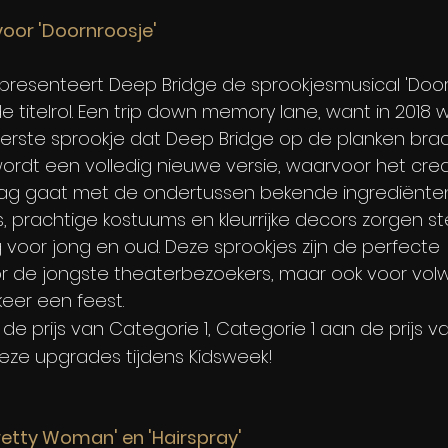
voor 'Doornroosje'
5 presenteert Deep Bridge de sprookjesmusical 'Doo
de titelrol. Een trip down memory lane, want in 2018 
eerste sprookje dat Deep Bridge op de planken brac
wordt een volledig nieuwe versie, waarvoor het cre
ag gaat met de ondertussen bekende ingrediënte
s, prachtige kostuums en kleurrijke decors zorgen s
 voor jong en oud. Deze sprookjes zijn de perfecte 
r de jongste theaterbezoekers, maar ook voor volw
eer een feest.
de prijs van Categorie 1, Categorie 1 aan de prijs v
 deze upgrades tijdens Kidsweek!
Pretty Woman' en 'Hairspray'