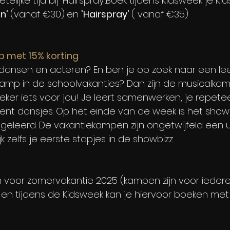
lijke tijd bij 'Hairspray'.Boek tijdens Kidsweek je Kid
n' 
(vanaf €30)
en 
'Hairspray' 
( vanaf €35)
 met 15% korting
 dansen en acteren? En ben je op zoek naar een leer
kamp in de schoolvakanties? Dan zijn de musicalka
ker iets voor jou! Je leert samenwerken, je repetee
nt dansjes. Op het einde van de week is het show
t geleerd. De vakantiekampen zijn ongetwijfeld een 
k zelfs je eerste stapjes in de showbizz. 
voor zomervakantie 2025 (kampen zijn voor iedere
p en tijdens de Kidsweek kan je hiervoor boeken met