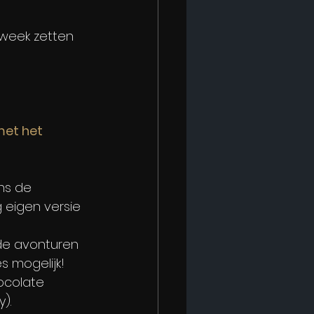
dsweek zetten 
met het 
ns de 
 eigen versie 
de avonturen 
 mogelijk! 
ocolate 
).