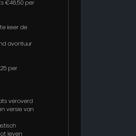
ts €46,50 per 
te keer de 
nd avontuur 
€25 per 
ats veroverd 
en versie van 
stisch 
ot leven 