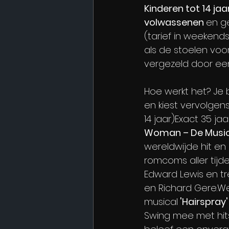
Kinderen tot 14 jaar
volwassenen 
en g
(tarief in weekends
als de stoelen vo
vergezeld door ee
Hoe werkt het? Je 
en kiest vervolgen
14 jaar)Exact 35 j
Woman – De Musica
wereldwijde hit en
romcoms aller tijd
Edward Lewis en tr
en Richard Gere.W
musical
 'Hairspray'
Swing mee met hits