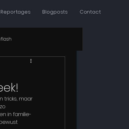
 Reportages
Blogposts
Contact
flash
eek!
n tricks, maar 
zo 
 in familie- 
 bewust 