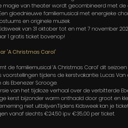
de magie van theater wordt gecombineerd met de
. Een gloednieuwe familiemusical met energieke cho
stuums en originele muziek.
Kidsweek van 31 oktober tot en met 7 november 2024 
aar 1 gratis ticket bovenop!
ar 'A Christmas Carol'
 de familiemusical ‘A Christmas Carol’ dit seizoen
 voorstellingen tijdens de kerstvakantie. Lucas Van 
n als Ebenezer Scrooge.
sie van het tijdloze verhaal over de verbitterde Eb
ge kerst bijzonder warm onthaald door groot en klei
eming niet uitblijven.Tijdens Kidsweek kan je ticket
n vanaf slechts €24,50 i.p.v. €35,00 per ticket.