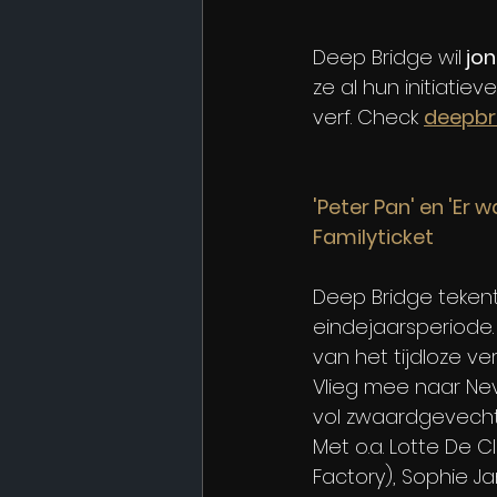
Deep Bridge wil
 jo
ze al hun initiatie
verf. Check 
deepbr
'Peter Pan' en 'Er 
Familyticket
Deep Bridge tekent 
eindejaarsperiode.
van het tijdloze ve
Vlieg mee naar Ne
vol zwaardgevechte
Met o.a. Lotte De 
Factory), Sophie J