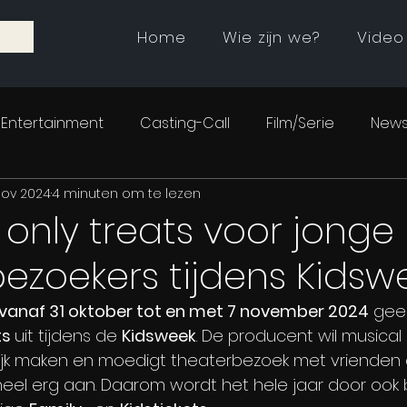
Home
Wie zijn we?
Video
Entertainment
Casting-Call
Film/Serie
News
nov 2024
4 minuten om te lezen
s only treats voor jonge
ezoekers tijdens Kidsw
vanaf 31 oktober tot en met 7 november 2024
 gee
s 
uit tijdens de 
Kidsweek
. De producent wil musical 
ijk maken en moedigt theaterbezoek met vrienden en
eel erg aan. Daarom wordt het hele jaar door ook