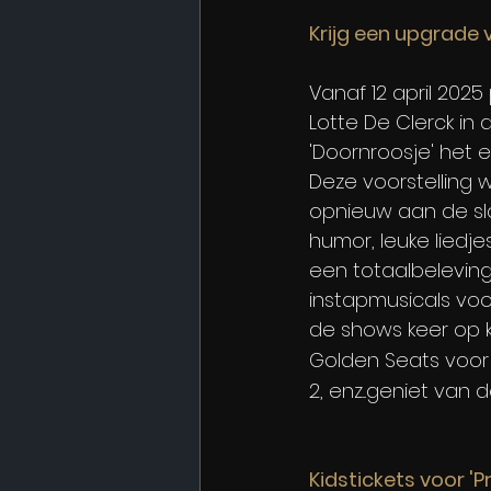
Krijg een upgrade 
Vanaf 12 april 202
Lotte De Clerck in 
'Doornroosje' het 
Deze voorstelling 
opnieuw aan de sl
humor, leuke liedje
een totaalbeleving
instapmusicals voo
de shows keer op k
Golden Seats voor 
2, enz...geniet van
Kidstickets voor '