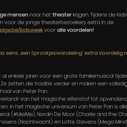
nge mensen
 naar het 
theater 
krijgen. Tijdens de Ki
ven voor de jonge theaterbezoekers extra in de 
idge.be/kidsweek
voor 
alle voordelen!
was eens...een Sprookjeswandeling' extra voordelig 
al enkele jaren voor een grote familiemusical tijde
 Ze zetten die traditie verder en maken een volledig
rhaal van Peter Pan.
verland! Van het magische elfenstof tot opwinden
n, in het magische universum van Peter Pan is alles
Clerck (#LikeMe), Nordin De Moor (Charlie and the Ch
anssens (Nachtwacht) en Lotte Stevens (Mega Mindy