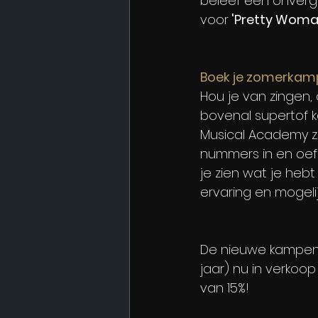
beleef een onvergete
voor
 'Pretty Woma
Boek je zomerkamp
Hou je van zingen,
bovenal supertof 
Musical Academy ze
nummers in en oefe
je zien wat je heb
ervaring en mogelij
De nieuwe kampen 
jaar) nu in verkoo
van 15%!