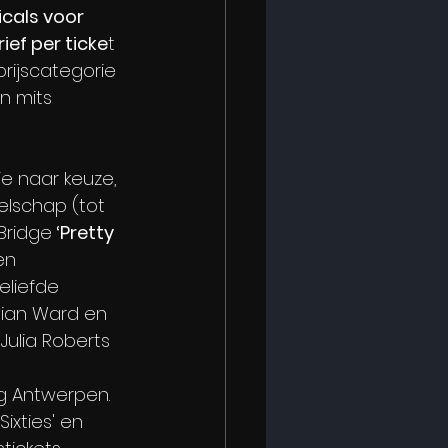
cals voor 
ief per ticke
t 
rijscategorie 
n mits 
e naar keuze, 
elschap (tot 
Bridge
 ‘Pretty 
en 
liefde 
vian Ward en 
ulia Roberts 
g Antwerpen. 
ixties' en 