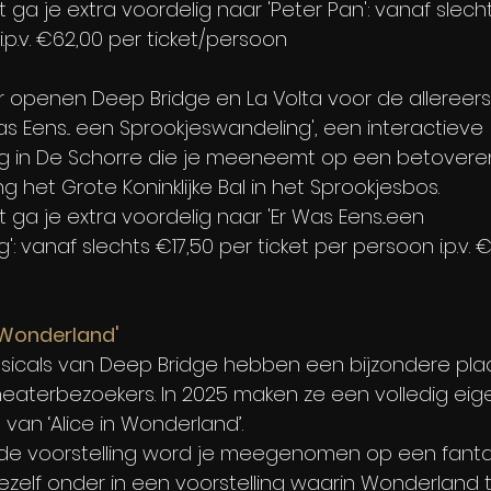
t ga je extra voordelig naar 'Peter Pan':
vanaf slech
i.p.v. €62,00 per ticket/persoon
openen Deep Bridge en La Volta voor de allereers
s Eens... een Sprookjeswandeling', een interactieve 
g in De Schorre die je meeneemt op een betovere
het Grote Koninklijke Bal in het Sprookjesbos.
t ga je extra voordelig naar 'Er Was Eens...een 
':
vanaf slechts €17,50 per ticket per persoon i.p.v. 
in Wonderland'
sicals van Deep Bridge hebben een bijzondere pla
heaterbezoekers. In 2025 maken ze een volledig eig
 van ‘Alice in Wonderland’.
de voorstelling word je meegenomen op een fanta
ezelf onder in een voorstelling waarin Wonderland t