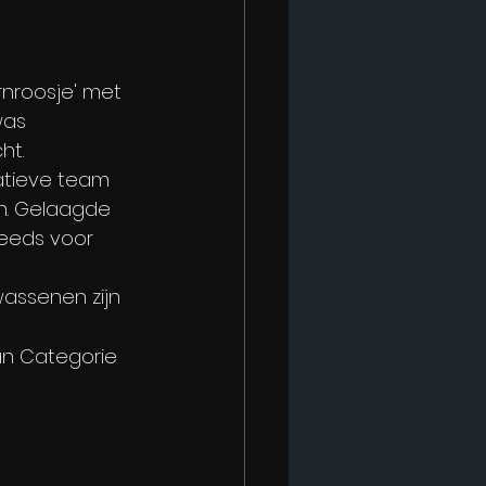
rnroosje' met 
was 
ht.
atieve team 
n. Gelaagde 
teeds voor 
assenen zijn 
an Categorie 