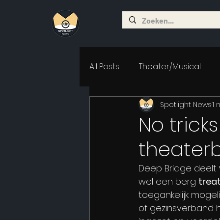
All Posts
Theater/Musical
Spotlight News
1 
No trick
theaterb
Deep Bridge deelt 
wel een berg 
treat
toegankelijk mogel
of gezinsverband h