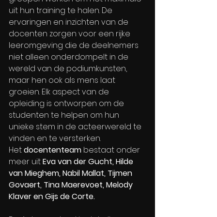
uit hun training te halen. De 
ervaringen en inzichten van de 
docenten zorgen voor een rijke 
leeromgeving die de deelnemers 
niet alleen onderdompelt in de 
wereld van de podiumkunsten, 
maar hen ook als mens laat 
groeien. Elk aspect van de 
opleiding is ontworpen om de 
studenten te helpen om hun 
unieke stem in de acteerwereld te 
vinden en te versterken. 
Het 
docententeam
 bestaat onder 
meer uit
 Eva van der Gucht, Hilde 
van Mieghem, Nabil Mallat, Tijmen 
Govaert, Tina Maerevoet, Melody 
Klaver en Gijs de Corte.