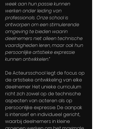
week aan hun passie kunnen 
werken onder leiding van 
professionals. Onze school is 
ontworpen om een stimulerende 
omgeving te bieden waarin 
deelnemers niet alleen technische 
vaardigheden leren, maar ook hun 
persoonlijke artistieke expressie 
kunnen ontwikkelen.”
De Acteursschool legt de focus op 
de artistieke ontwikkeling van elke 
deelnemer. Het unieke curriculum 
richt zich zowel op de technische 
aspecten van acteren als op 
persoonlijke expressie. De aanpak 
is intensief en individueel gericht, 
waarbij deelnemers in kleine 
groepen werken om het maximale 