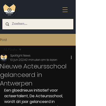
Post
All Posts
Spotlight News
All Posts
13 jun 2024
2 minuten om te lezen
Nieuwe Acteursschool
Theater/Musical
gelanceerd in
Entertainment
Antwerpen
Casting-Call
Een gloednieuw initiatief voor 
Film/Serie
acteertalent, De Acteursschool, 
Newsflash
wordt dit jaar gelanceerd in 