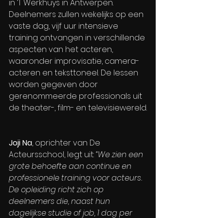
in ’T Werkhuys in Antwerpen. 
Deelnemers zullen wekelijks op een 
vaste dag, vijf uur intensieve 
training ontvangen in verschillende 
aspecten van het acteren, 
waaronder improvisatie, camera-
acteren en teksttoneel. De lessen 
worden gegeven door 
gerenommeerde professionals uit 
de theater-, film- en televisiewereld.
Joji Na
, oprichter van De 
Acteursschool, legt uit: 
“We zien een 
grote behoefte aan continue en 
professionele training voor acteurs. 
De opleiding richt zich op 
deelnemers die, naast hun 
dagelijkse studie of job, 1 dag per 