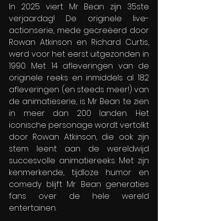
In 2025 viert Mr Bean zijn 35ste 
verjaardag! De originele live-
actionserie, mede gecreëerd door 
Rowan Atkinson en Richard Curtis, 
werd voor het eerst uitgezonden in 
1990. Met 14 afleveringen van de 
originele reeks en inmiddels al 182 
afleveringen (en steeds meer!) van 
de animatieserie, is Mr Bean te zien 
in meer dan 200 landen. Het 
iconische personage wordt vertolkt 
door Rowan Atkinson, die ook zijn 
stem leent aan de wereldwijd 
succesvolle animatiereeks. Met zijn 
kenmerkende, tijdloze humor en 
comedy blijft Mr Bean generaties 
fans over de hele wereld 
entertainen.