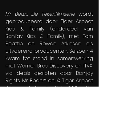
Mr Bean: De Tekenfilmserie
 wordt 
geproduceerd door Tiger Aspect 
Kids & Family (onderdeel van 
Banijay Kids & Family), met Tom 
Beattie en Rowan Atkinson als 
uitvoerend producenten. Seizoen 4 
kwam tot stand in samenwerking 
met Warner Bros. Discovery en ITVX, 
via deals gesloten door Banijay 
Rights. Mr Bean™ en © Tiger Aspect 
Kids and Family Ltd 2025. Alle 
rechten voorbehouden.
Entertainment