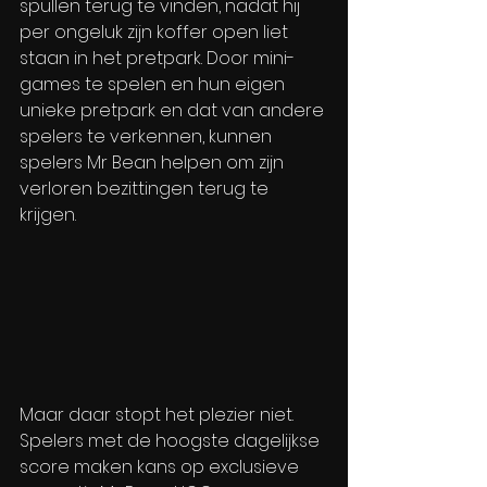
spullen terug te vinden, nadat hij 
per ongeluk zijn koffer open liet 
staan in het pretpark. Door mini-
games te spelen en hun eigen 
unieke pretpark en dat van andere 
spelers te verkennen, kunnen 
spelers Mr Bean helpen om zijn 
verloren bezittingen terug te 
krijgen.
Maar daar stopt het plezier niet. 
Spelers met de hoogste dagelijkse 
score maken kans op exclusieve 