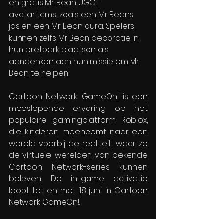
en gratis Mr Bean UGC-
avataritems, zoals een Mr Beans 
jas en een Mr Bean aura. Spelers 
kunnen zelfs Mr Bean decoratie in 
hun pretpark plaatsen als 
aandenken aan hun missie om Mr 
Bean te helpen!
Cartoon Network GameOn! is een 
meeslepende ervaring op het 
populaire gamingplatform Roblox, 
die kinderen meeneemt naar een 
wereld voorbij de realiteit, waar ze 
de virtuele werelden van bekende 
Cartoon Network-series kunnen 
beleven. De in-game activatie 
loopt tot en met 18 juni in Cartoon 
Network GameOn!.