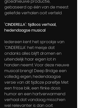
gloednieuwe productie, 
gebaseerd op één van de meest 
geliefde verhalen ooit verteld.
'CINDERELLA': tijdloos verhaal, 
hedendaagse musical
Iedereen kent het sprookje van 
'CINDERELLA': het meisje dat 
ondanks alles blijft dromen en 
uiteindelijk haar eigen lot in 
handen neemt. Voor deze nieuwe 
musical brengt Deep Bridge een 
volledig eigen, hedendaagse 
versie van dit tijdloze pareltje. Met 
een frisse blik, een flinke dosis 
humor en een hartverwarmend 
verhaal dat vandaag misschien 
wel relevanter is dan ooit.