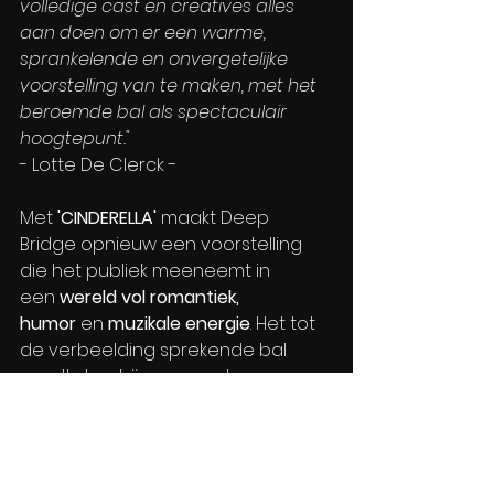
volledige cast en creatives alles 
aan doen om er een warme, 
sprankelende en onvergetelijke 
voorstelling van te maken, met het 
beroemde bal als spectaculair 
hoogtepunt."
- Lotte De Clerck -
Met 
'CINDERELLA'
 maakt Deep 
Bridge opnieuw een voorstelling 
die het publiek meeneemt in 
een 
wereld vol romantiek, 
humor
 en 
muzikale energie
. Het tot 
de verbeelding sprekende bal 
wordt daarbij een groots en 
feestelijk hoogtepunt van de 
avond. De productie blijft trouw 
aan het originele verhaal en de 
feeërieke sfeer, maar wordt een 