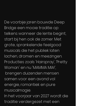
De voorbije jaren bouwde Deep 
Bridge een mooie traditie op: 
telkens wanneer de lente begint, 
start bij hen ook de zomer. Met 
grote, sprankelende feelgood 
musicals die het publiek laten 
lachen, dromen en meezingen. 
Producties zoals 'Hairspray', 'Pretty 
Woman' en nu 'MAMMA MIA!', 
 brengen duizenden mensen 
samen voor een avond vol 
energie, romantiek en pure 
musicalmagie.
In het voorjaar van 2027 wordt die 
traditie verdergezet met een 