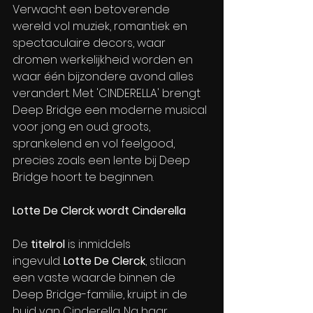
Verwacht een betoverende 
wereld vol muziek, romantiek en 
spectaculaire decors, waar 
dromen werkelijkheid worden en 
waar één bijzondere avond alles 
verandert. Met 'CINDERELLA' brengt 
Deep Bridge een moderne musical 
voor jong en oud: groots, 
sprankelend en vol feelgood, 
precies zoals een lente bij Deep 
Bridge hoort te beginnen.
Lotte De Clerck wordt Cinderella
De
 titelrol 
is inmiddels 
ingevuld. 
Lotte De Clerck
, stilaan 
een vaste waarde binnen de 
Deep Bridge-familie, kruipt in de 
huid van Cinderella. Na haar 