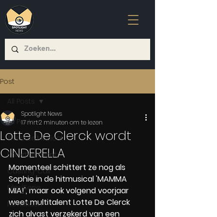
Post
All Posts
Spotlight News
All Posts
17 mrt
2 minuten om te lezen
Lotte De Clerck wordt
Theater/Musical
CINDERELLA
Entertainment
Momenteel schittert ze nog als 
Casting-Call
Sophie in de hitmusical 'MAMMA 
Film/Serie
MIA!', maar ook volgend voorjaar 
weet multitalent Lotte De Clerck 
Newsflash
zich alvast verzekerd van een 