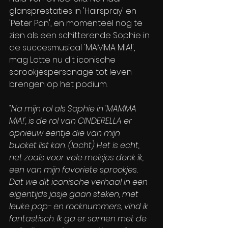
glansprestaties in 'Hairspray' en 
'Peter Pan', en momenteel nog te 
zien als een schitterende Sophie in 
de succesmusical 'MAMMA MIA!', 
mag Lotte nu dit iconische 
sprookjespersonage tot leven 
brengen op het podium.
"Na mijn rol als Sophie in 'MAMMA 
MIA!', is de rol van CINDERELLA er 
opnieuw eentje die van mijn 
bucket list kan. (lacht) Het is echt, 
net zoals voor vele meisjes denk ik, 
een van mijn favoriete sprookjes. 
Dat we dit iconische verhaal in een 
eigentijds jasje gaan steken, met 
leuke pop- en rocknummers, vind ik 
fantastisch. Ik ga er samen met de 