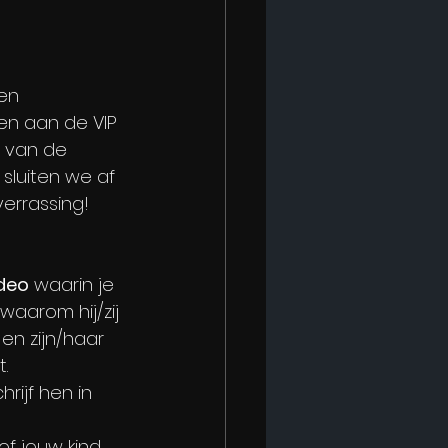
en 
n aan de VIP 
t van de 
sluiten we af 
verrassing!
ideo
 waarin je 
 waarom hij/zij 
 en zijn/haar 
.
hrijf hen in 
of jouw kind 