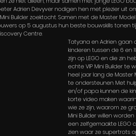
ren ze niet alleen, maar samen met jonge LEGO bou
eter Adrien Devyver nodigen hen met plezier uit om
ini Builder zoektocht. Samen met de Master Model 
uwers op 5 augustus hun beste bouwskills tonen ti
Discovery Centre. 
Tatyana en Adrien gaan o
kinderen tussen de 6 en 10
zijn op LEGO en die zin 
echte VIP Mini Builder te
heel jaar lang de Master 
te ondersteunen. Met hu
en/of papa kunnen de ki
korte video maken waarin 
wie ze zijn, waarom ze gr
Mini Builder willen worden
een zelfgemaakte LEGO cr
zien waar ze supertrots op 