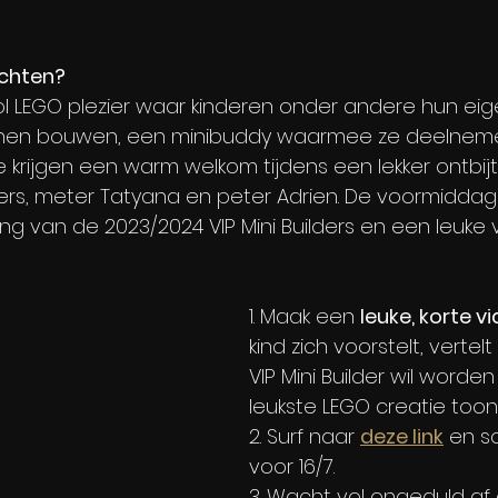
chten?
l LEGO plezier waar kinderen onder andere hun eig
nnen bouwen, een minibuddy waarmee ze deelneme
. Ze krijgen een warm welkom tijdens een lekker ontbij
ers, meter Tatyana en peter Adrien. De voormiddag 
g van de 2023/2024 VIP Mini Builders en een leuke 
1. Maak een 
leuke, korte v
kind zich voorstelt, vertelt
VIP Mini Builder wil worden
leukste LEGO creatie toont
2. Surf naar 
deze link
 en sc
voor 16/7.
3. Wacht vol ongeduld af 