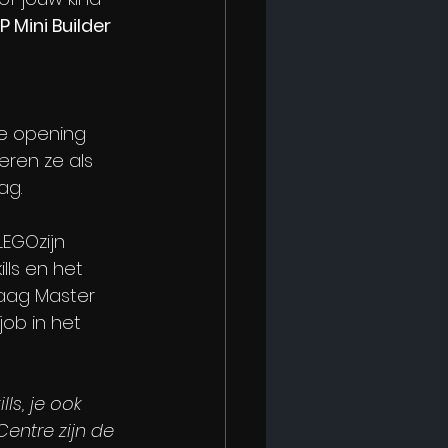
P Mini Builder 
e opening 
ren ze als 
ag.
EGOzijn 
lls en het 
aag Master 
ob in het 
s, je ook 
entre zijn de 