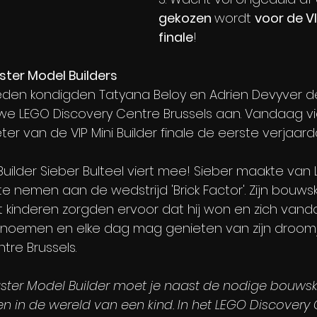
gekozen 
wordt 
voor de VI
finale
!
ster Model Builders
leden kondigden Tatyana Beloy en Adrien Devyver d
e LEGO Discovery Centre Brussels aan. Vandaag vie
er van de VIP Mini Builder finale de eerste verjaard
uilder Sieber Bulteel viert mee! Sieber maakte van L
 nemen aan de wedstrijd 'Brick Factor'. Zijn bouwski
inderen zorgden ervoor dat hij won en zich vand
 noemen en elke dag mag genieten van zijn droomj
tre Brussels.
ster Model Builder moet je naast de nodige bouwskill
 in de wereld van een kind. In het LEGO Discovery C