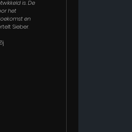
ikkeld is. De 
oor het 
 toekomst en 
rtelt Sieber.
ij 