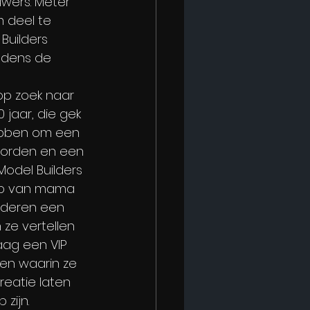
wers. Meter 
 deel te 
Builders 
jdens de 
p zoek naar 
 jaar, die gek 
hebben om een 
 worden en een 
Model Builders 
lp van mama 
nderen een 
ze vertellen 
aag een VIP 
 en waarin ze 
eatie laten 
zijn. 