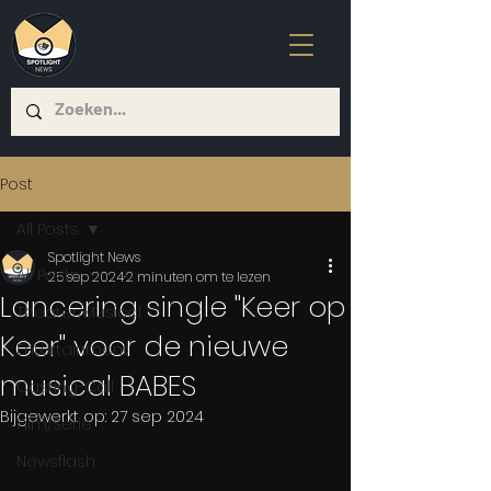
Post
All Posts
Spotlight News
All Posts
25 sep 2024
2 minuten om te lezen
Lancering single "Keer op
Theater/Musical
Keer" voor de nieuwe
Entertainment
musical BABES
Casting-Call
Bijgewerkt op:
27 sep 2024
Film/Serie
Newsflash