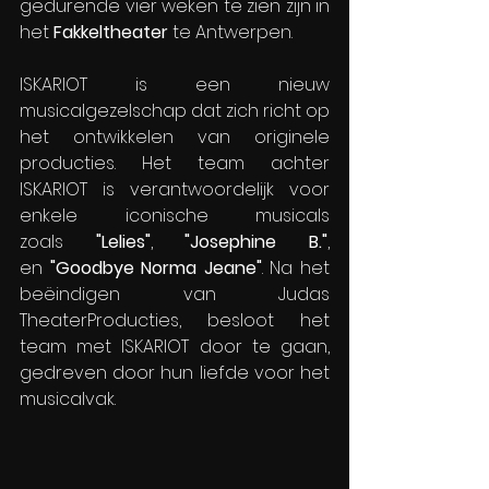
gedurende vier weken te zien zijn in 
het 
Fakkeltheater
 te Antwerpen.
ISKARIOT is een nieuw 
musicalgezelschap dat zich richt op 
het ontwikkelen van originele 
producties. Het team achter 
ISKARIOT is verantwoordelijk voor 
enkele iconische musicals 
zoals 
"Lelies"
, 
"Josephine B."
, 
en 
"Goodbye Norma Jeane"
. Na het 
beëindigen van Judas 
TheaterProducties, besloot het 
team met ISKARIOT door te gaan, 
gedreven door hun liefde voor het 
musicalvak.