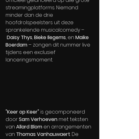
officieel gelanceerd op alle grote 
streamingplatforms. Niemand 
minder dan de drie 
hoofdrolspeelsters uit deze 
sprankelende musicalcomedy –
Daisy Thys
, 
Bieke Ilegems
, en 
Maike 
Boerdam
 – zongen dit nummer live  
tijdens een exclusief 
lanceringsmoment.
"Keer op Keer"
 is gecomponeerd 
door 
Sam Verhoeven
 met teksten 
van 
Allard Blom
 en arrangementen 
van 
Thomas Vanhauwaert
. De 