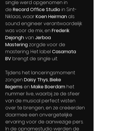
single werd opgenomen in 
de 
Record Office Studio
 in Sint-
Niklaas, waar 
Koen Heirman
 als 
sound engineer verantwoordelijk 
was voor de mix, en 
Frederik 
Dejongh
 van 
Jerboa 
Mastering
 zorgde voor de 
mastering. Het label 
Casamata 
BV
 brengt de single uit.
Tijdens het lanceringsmoment 
zongen 
Daisy Thys
, 
Bieke 
Ilegems
 en 
Maike Boerdam
 het 
nummer live, waarbij ze de sfeer 
van de musical perfect wisten 
over te brengen, en ze creëerden 
daarmee een onvergetelijke 
ervaring voor de aanwezige pers. 
In de opnamestudio werden de 