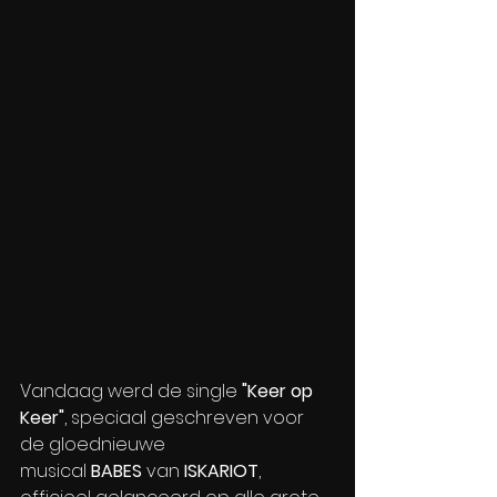
Vandaag werd de single 
"Keer op 
Keer"
, speciaal geschreven voor 
de gloednieuwe 
musical 
BABES
 van 
ISKARIOT
, 