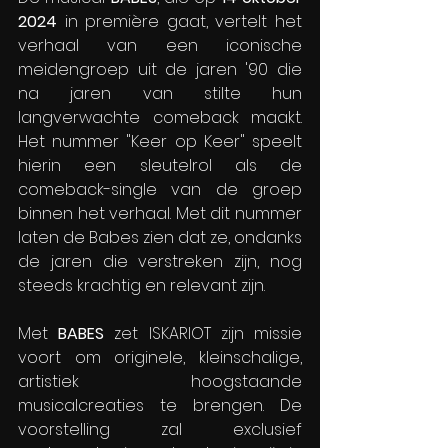
2024
 in première gaat, vertelt het 
verhaal van een iconische 
meidengroep uit de jaren '90 die 
na jaren van stilte hun 
langverwachte comeback maakt. 
Het nummer "Keer op Keer" speelt 
hierin een sleutelrol als de 
comeback-single van de groep 
binnen het verhaal. Met dit nummer 
laten de Babes zien dat ze, ondanks 
de jaren die verstreken zijn, nog 
steeds krachtig en relevant zijn.
Met 
BABES
 zet ISKARIOT zijn missie 
voort om originele, kleinschalige, 
artistiek hoogstaande 
musicalcreaties te brengen. De 
voorstelling zal exclusief 