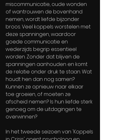
miscommunicatie, oude wonden 
of wantrouwen de bovenhand 
nemen, wordt liefde bijzonder 
broos. Veel koppels worstelen met 
deze spanningen, waardoor 
goede communicatie en 
wederzijds begrip essentieel 
worden. Zonder dat blijven de 
spanningen aanhouden en komt 
de relatie onder druk te staan. Wat 
houdt hen dan nog samen? 
Kunnen ze opnieuw naar elkaar 
toe groeien, of moeten ze 
afscheid nemen? Is hun liefde sterk 
genoeg om de uitdagingen te 
overwinnen?
In het tweede seizoen van 'Koppels 
in Crisis' opent psycholoog en 