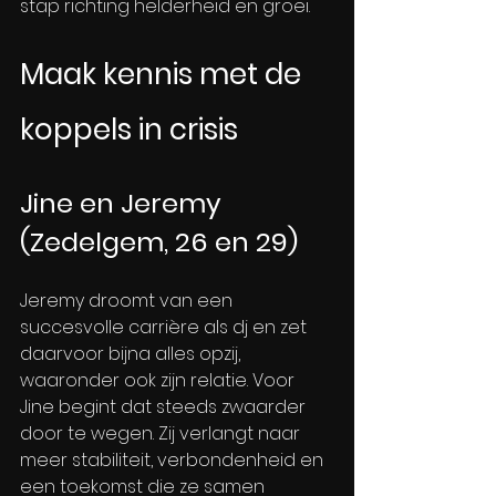
stap richting helderheid en groei.
Maak kennis met de 
koppels in crisis
Jine en Jeremy 
(Zedelgem, 26 en 29)
Jeremy droomt van een 
succesvolle carrière als dj en zet 
daarvoor bijna alles opzij, 
waaronder ook zijn relatie. Voor 
Jine begint dat steeds zwaarder 
door te wegen. Zij verlangt naar 
meer stabiliteit, verbondenheid en 
een toekomst die ze samen 