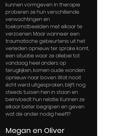
kunnen vormgeven. In therapie 
proberen ze hun verschillende 
verwachtingen en 
toekomstbeelden met elkaar te 
verzoenen. Maar wanneer een 
traumatische gebeurtenis uit het 
verleden opnieuw ter sprake komt, 
een situatie waar ze allebei tot 
vandaag heel anders op 
terugkijken, komen oude wonden 
opnieuw naar boven. Wat nooit 
écht werd uitgesproken, blijft nog 
steeds tussen hen in staan en 
beïnvloedt hun relatie. Kunnen ze 
elkaar beter begrijpen en geven 
wat de ander nodig heeft?
Megan en Oliver 