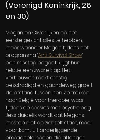
(Verenigd Koninkrijk, 26 
en 30)
Megan en Oliver lijken op het 
eerste gezicht alles te hebben, 
maar wanneer Megan tijdens het 
programma '
Anti Survival Show
' 
een misstap begaat, krijgt hun 
relatie een zware klap. Het 
vertrouwen raakt ernstig 
beschadigd en gaandeweg groeit 
de afstand tussen hen. Ze trekken 
naar België voor therapie, waar 
tijdens de sessies met psycholoog 
Jess duidelijk wordt dat Megans 
misstap niet op zichzelf staat, maar 
voortkomt uit onderliggende 
emotionele noden die al langer 