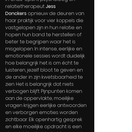
relatietherapeut 
Jess 
Donckers 
opnieuw de deuren van 
haar praktijk voor vier koppels die 
vastgelopen zijn in hun relatie en 
hopen hun band te herstellen of 
beter te begrijpen waar het is 
misgelopen. In intense, eerlijke en 
emotionele sessies wordt duidelijk 
hoe belangrijk het is om écht te 
luisteren, jezelf bloot te geven en 
de ander in zijn kwetsbaarheid te 
zien. Het is belangrijk dat niets 
verbogen blijft. Pijnpunten komen 
aan de oppervlakte, moeilijke 
vragen krijgen eerlijke antwoorden 
en verborgen emoties worden 
zichtbaar. Elk openhartig gesprek 
en elke moeilijke opdracht is een 