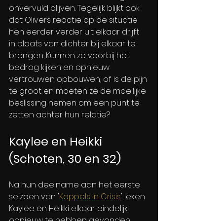
onvervuld blijven. Tegelijk blijkt ook 
dat Olivers reactie op de situatie 
hen eerder verder uit elkaar drijft 
in plaats van dichter bij elkaar te 
brengen. Kunnen ze voorbij het 
bedrog kijken en opnieuw 
vertrouwen opbouwen, of is de pijn 
te groot en moeten ze de moeilijke 
beslissing nemen om een punt te 
zetten achter hun relatie?
Kaylee en Heikki 
(Schoten, 30 en 32)
Na hun deelname aan het eerste 
seizoen van '
Koppels in Crisis
' leken 
Kaylee en Heikki elkaar eindelijk 
opnieuw te hebben gevonden. 