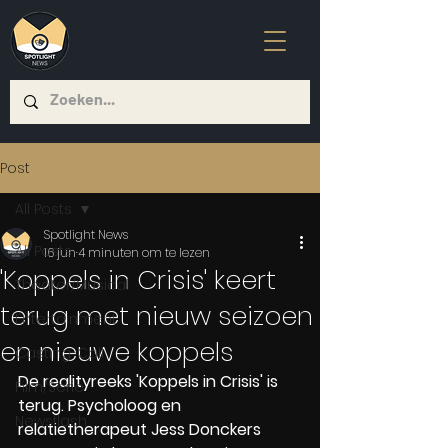
Post
All Posts
Spotlight News
All Posts
16 jun
4 minuten om te lezen
'Koppels in Crisis' keert
Theater/Musical
terug met nieuw seizoen
Entertainment
en nieuwe koppels
Casting-Call
De realityreeks 'Koppels in Crisis' is 
Film/Serie
terug. Psycholoog en 
Newsflash
relatietherapeut Jess Donckers 