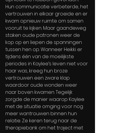
Hun communicatie verbeterde, het 
vertrouwen in elkaar groeide en er 
kwam opnieuw ruimte om samen 
vooruit te kijken. Maar gaandeweg 
staken oude patronen weer de 
kop op en liepen de spanningen 
tussen hen op. Wanneer Heikki er 
tijdens één van de moeilijkste 
periodes in Kaylee’s leven niet voor 
haar was, kreeg hun broze 
vertrouwen een zware klap 
waardoor oude wonden weer 
naar boven kwamen. Tegelijk 
zorgde de manier waarop Kaylee 
met de situatie omging voor nog 
meer wantrouwen binnen hun 
relatie. Ze keren terug naar de 
therapiebank om het traject met 