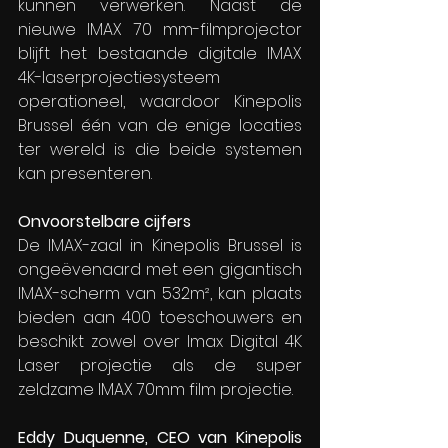
kunnen verwerken. Naast de 
nieuwe IMAX 70 mm-filmprojector 
blijft het bestaande digitale IMAX 
4K-laserprojectiesysteem 
operationeel, waardoor Kinepolis 
Brussel één van de enige locaties 
ter wereld is die beide systemen 
kan presenteren.
Onvoorstelbare cijfers
De IMAX-zaal in Kinepolis Brussel is 
ongeëvenaard met een gigantisch 
IMAX-scherm van 532m², kan plaats 
bieden aan 400 toeschouwers en 
beschikt zowel over Imax Digital 4K 
Laser projectie als de super 
zeldzame IMAX 70mm film projectie.
Eddy Duquenne, CEO van Kinepolis 