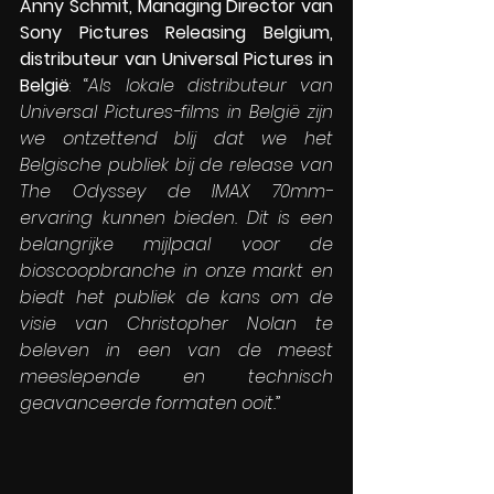
Anny Schmit, Managing Director van 
Sony Pictures Releasing Belgium, 
distributeur van Universal Pictures in 
België
: “
Als lokale distributeur van 
Universal Pictures-films in België zijn 
we ontzettend blij dat we het 
Belgische publiek bij de release van 
The Odyssey de IMAX 70mm-
ervaring kunnen bieden. Dit is een 
belangrijke mijlpaal voor de 
bioscoopbranche in onze markt en 
biedt het publiek de kans om de 
visie van Christopher Nolan te 
beleven in een van de meest 
meeslepende en technisch 
geavanceerde formaten ooit.
”