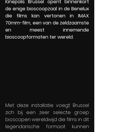
Kinepolis Brussel opent binnenkort 
de enige bioscoopzaal in de Benelux 
die films kan vertonen in IMAX 
70mm-film, een van de zeldzaamste 
en meest innemende 
bioscoopformaten ter wereld.
Met deze installatie voegt Brussel 
zich bij een zeer selecte groep 
bioscopen wereldwijd die films in dit 
legendarische formaat kunnen 