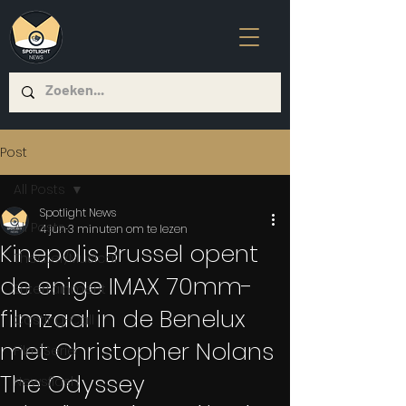
Post
All Posts
Spotlight News
All Posts
4 jun
3 minuten om te lezen
Kinepolis Brussel opent
Theater/Musical
de enige IMAX 70mm-
Entertainment
filmzaal in de Benelux
Casting-Call
met Christopher Nolans
Film/Serie
The Odyssey
Newsflash