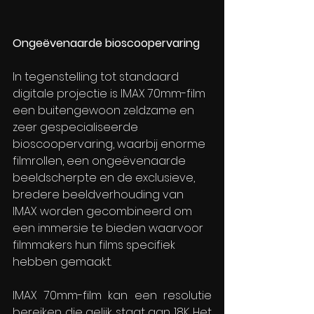
Ongeëvenaarde bioscoopervaring
In tegenstelling tot standaard 
digitale projectie is IMAX 70mm-film 
een buitengewoon zeldzame en 
zeer gespecialiseerde 
bioscoopervaring, waarbij enorme 
filmrollen, een ongeëvenaarde 
beeldscherpte en de exclusieve, 
bredere beeldverhouding van 
IMAX worden gecombineerd om 
een immersie te bieden waarvoor 
filmmakers hun films specifiek 
hebben gemaakt.
IMAX 70mm-film kan een resolutie 
bereiken die gelijk staat aan 18K. Het 