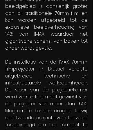
beeldgebied is aanzienlijk groter 
dan bij traditionele 70mm-film en 
kan worden uitgebreid tot de 
exclusieve beeldverhouding van 
1,43:1 van IMAX, waardoor het 
gigantische scherm van boven tot 
onder wordt gevuld.
De installatie van de IMAX 70mm-
filmprojector in Brussel vereiste 
uitgebreide technische en 
infrastructurele werkzaamheden. 
De vloer van de projectiekamer 
werd versterkt om het gewicht van 
de projector van meer dan 1.500 
kilogram te kunnen dragen, terwijl 
een tweede projectievenster werd 
toegevoegd om het formaat te 