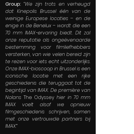
Group:
“We zijn trots en verheugd 
dat Kinepolis Brussel één van de 
weinige Europese locaties – en de 
enige in de Benelux – wordt die een 
70 mm IMAX-ervaring biedt. Dit zal 
onze reputatie als ongeëvenaarde 
bestemming voor filmliefhebbers 
versterken, van wie velen bereid zijn 
te reizen voor iets echt uitzonderlijks. 
Onze IMAX-bioscoop in Brussel is een 
iconische locatie met een rijke 
geschiedenis die teruggaat tot de 
begintijd van IMAX. De première van 
Nolans 
The Odyssey
 hier in 70 mm 
IMAX voelt alsof we opnieuw 
filmgeschiedenis schrijven, samen 
met onze vertrouwde partners bij 
IMAX
.”