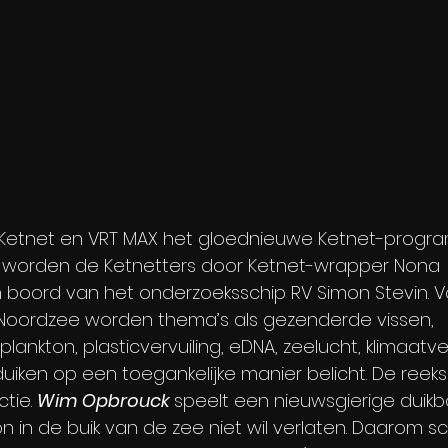
op Ketnet en VRT MAX het gloednieuwe Ketnet-prog
ks worden de Ketnetters door Ketnet-wrapper Nona 
ord van het onderzoeksschip RV Simon Stevin. V
Noordzee worden thema’s als gezenderde vissen, 
lankton, plasticvervuiling, eDNA, zeelucht, klimaatv
uiken op een toegankelijke manier belicht. De reeks 
tie. 
Wim Opbrouck 
speelt een nieuwsgierige duik
con in de buik van de zee niet wil verlaten. Daarom s