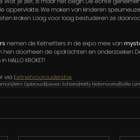
. Wat je ziet, is maar het begin. De echte geheimen
e oppervlakte. We maken van kinderen speurneuze
ten kraken. Laag voor laag bestuderen ze daarvoor 
rs
 nemen de Ketnetters in de expo mee van 
myste
n hen doorheen de opdrachten en onderzoeken. De 
n in HALLO KROKET!
r via 
Ketnetvoorouders.be
.
mma’s
Wim Opbrouck
Lieven Scheire
Hetty Helsmoortel
Sofie Le