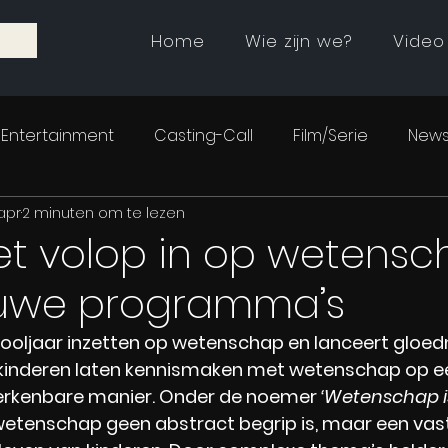
Home
Wie zijn we?
Video
Entertainment
Casting-Call
Film/Serie
News
apr
2 minuten om te lezen
et volop in op wetens
uwe programma’s
schooljaar inzetten op wetenschap en lanceert gloe
kinderen laten kennismaken met wetenschap op e
herkenbare manier. Onder de noemer 
‘Wetenschap is
wetenschap geen abstract begrip is, maar een vas