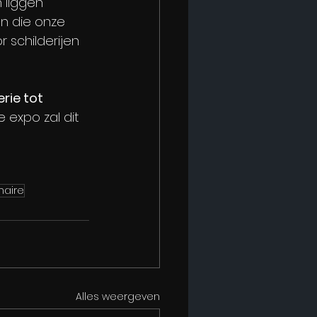
 liggen 
n die onze 
schilderijen 
rie tot 
expo zal dit 
maire
Alles weergeven