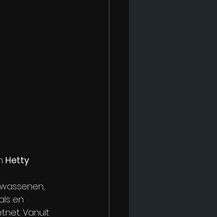
n 
Hetty 
 
lwassenen, 
ls en 
tnet. Vanuit 