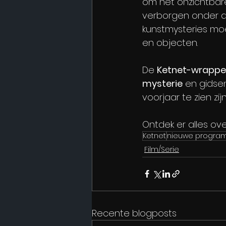
om het onzichtbare
verborgen onder d
kunstmysteries moe
en objecten.
De 
Ketnet-wrappe
mysterie
 en gidse
voorjaar te zien zij
Ontdek er alles ove
Ketnet
nieuwe progra
Film/Serie
Recente blogposts