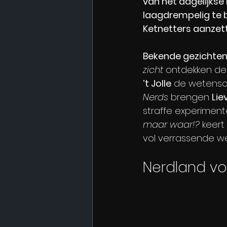
van het dagelijkse
laagdrempelig te b
Ketnetters aanzett
Bekende gezichten
zicht
 ontdekken de
’t Jolle
 de wetensc
Nerds 
brengen 
Lie
straffe experiment
maar waar!?
 keert
vol verrassende w
Nerdland vo