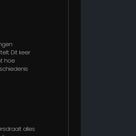
ingen 
t. Dit keer 
t hoe 
schiedenis 
ers
draait alles 