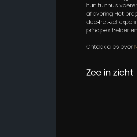
hun tuinhuis voere
aflevering. Het p
doe‑het‑zelfexper
principes helder en 
Ontdek alles over 
N
Zee in zicht