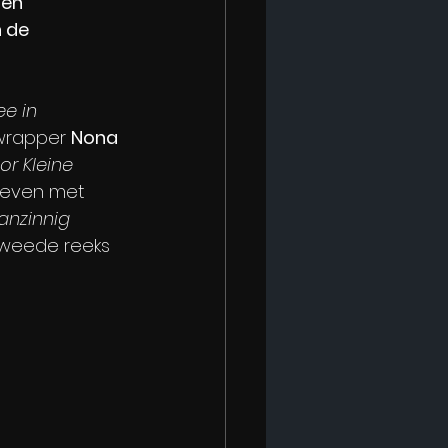
en 
 de 
ee in 
wrapper 
Nona 
r Kleine 
leven met 
nzinnig 
tweede reeks 