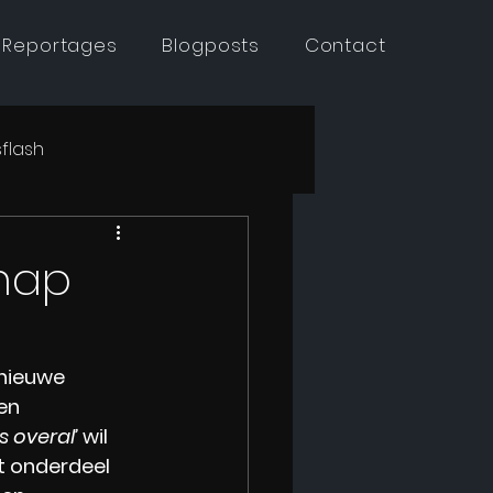
 Reportages
Blogposts
Contact
flash
chap
dnieuwe 
en 
 overal’
 wil 
t onderdeel 