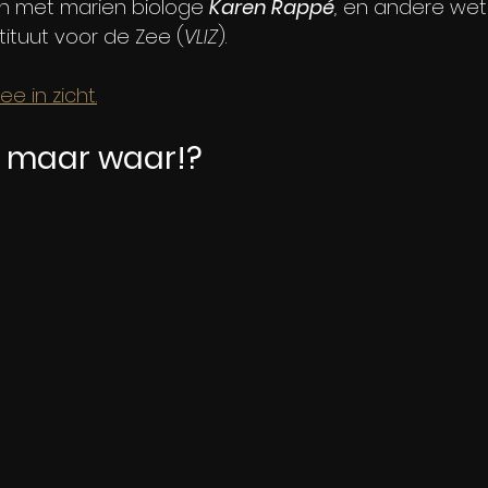
n met marien biologe 
Karen Rappé
, 
en andere wet
tituut voor de Zee (
VLIZ
).
ee in zicht.
 maar waar!?