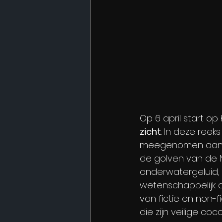
Op 6 april start 
zicht
. In deze ree
meegenomen aan bo
de golven van de 
onderwatergeluid, p
wetenschappelijk d
van fictie en non-fic
die zijn veilige co