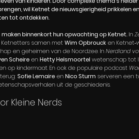
 leven van kinderen. Door complexe thema’s helder 
rengen, wil Ketnet de nieuwsgierigheid prikkelen en
en tot ontdekken. 
 maken binnenkort hun opwachting op Ketnet.
 In 
Z
 Ketnetters samen met 
Wim Opbrouck
 en Ketnet‑
hap en geheimen van de Noordzee. In 
Nerdland voo
ven Scheire
 en 
Hetty Helsmoortel
 wetenschap tot 
en op kindermaat. En ook de populaire podcast 
Waa
 terug: 
Sofie Lemaire
 en 
Nico Sturm
 serveren een 
etenschapsverhalen uit de geschiedenis.
or Kleine Nerds