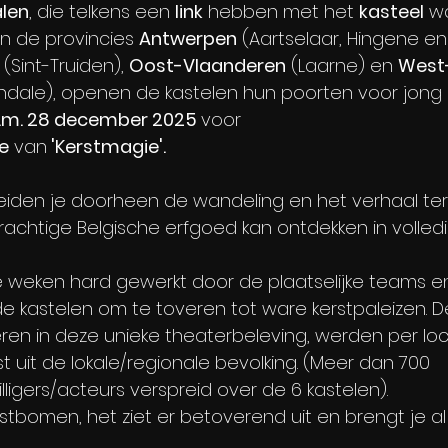
len
, die telkens een 
link
 hebben met het 
kasteel
 w
n de provincies 
Antwerpen
 (Aartselaar, Hingene en
 
(Sint-Truiden), 
Oost-Vlaanderen
 (Laarne) en 
West
endale), openen de kastelen hun poorten voor jong 
e.m. 28 december 2025 
voor 
e
 van
 'Kerstmagie'.
eiden je doorheen de wandeling en het verhaal terwi
achtige Belgische erfgoed kan ontdekken in volledig
e weken hard gewerkt door de plaatselijke teams e
 de kastelen om te toveren tot ware kerstpaleizen. 
eren in deze unieke theaterbeleving, werden per loc
 uit de lokale/regionale bevolking. (Meer dan 700 
ligers/acteurs verspreid over de 6 kastelen).  
rstbomen, het ziet er betoverend uit en brengt je al