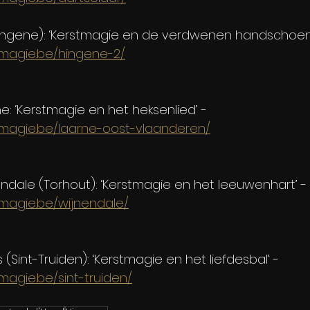
(Hingene): ‘Kerstmagie en de verdwenen handschoen
tmagie.be/hingene-2/
e: ‘Kerstmagie en het heksenlied’ -
tmagie.be/laarne-oost-vlaanderen/
endale (Torhout): ‘Kerstmagie en het leeuwenhart’ -
tmagie.be/wijnendale/
 (Sint-Truiden): ‘Kerstmagie en het liefdesbal’ -
magie.be/sint-truiden/