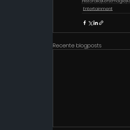
Historalia
Kerstmagie
K
Entertainment
Recente blogposts