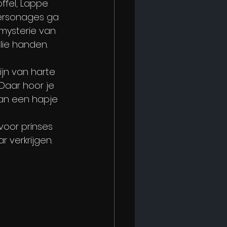
ffel, Lappe 
ersonages ga 
mysterie van 
llie handen.
ijn van harte 
 Daar hoor je 
van een hapje 
voor prinses 
 verkrijgen.