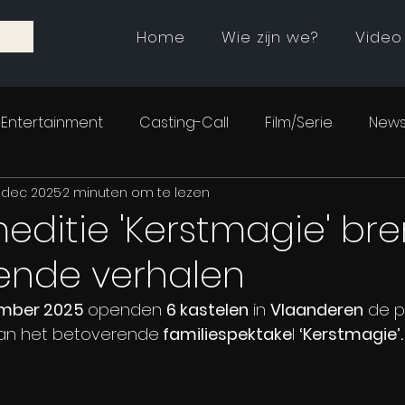
Home
Wie zijn we?
Video
Entertainment
Casting-Call
Film/Serie
News
 dec 2025
2 minuten om te lezen
editie 'Kerstmagie' bre
lende verhalen
mber 2025 
openden 
6 kastelen
 in 
Vlaanderen
 de p
an het betoverende
 familiespektake
l 
‘Kerstmagie’.