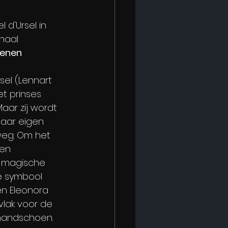
 d'Ursel in 
haal 
enen 
sel (Lennart 
t prinses 
aar zij wordt 
ar eigen 
weg. Om het 
nen 
 magische 
 symbool 
en Eleonora 
vlak voor de 
handschoen. 