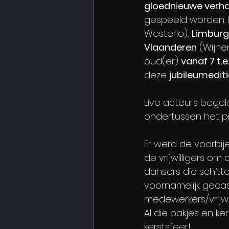
gloednieuwe verha
gespeeld worden. I
Westerlo), 
Limburg
Vlaanderen
 (Wijn
oud(er) 
vanaf 7 t.
deze 
jubileumediti
Live acteurs begel
ondertussen het pr
Er werd de voorbij
de vrijwilligers om
dansers die schitt
voornamelijk gecast
medewerkers/vrijwil
Al die pakjes en ke
kerstsfeer!