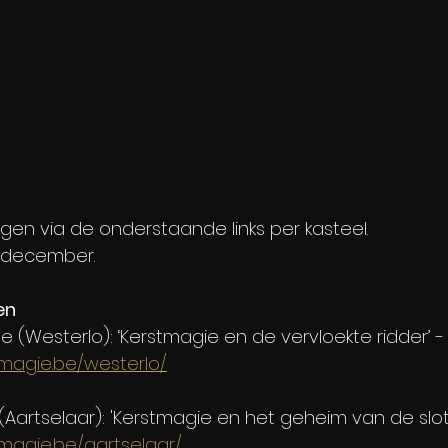
rijgen via de onderstaande links per kasteel.
 december.
en
 (Westerlo): ‘Kerstmagie en de vervloekte ridder’ -
tmagie.be/westerlo/
 (Aartselaar): 'Kerstmagie en het geheim van de slot
tmagie.be/aartselaar/