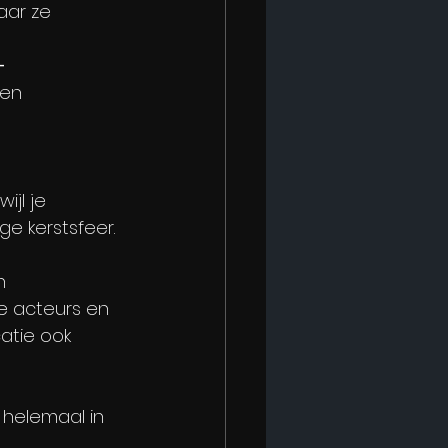
aar ze 
 
-
en 
jl je 
e kerstsfeer.
n 
De acteurs en 
atie ook 
 helemaal in 