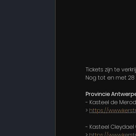
Tickets zijn te verk
Nog tot en met 28
Provincie Antwerp
- Kasteel de Merode
> 
https://www.kers
- Kasteel Cleydael
> 
https://www.kers