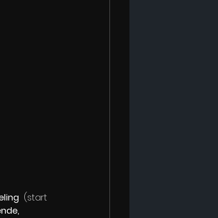
eling
  (start 
ende, 