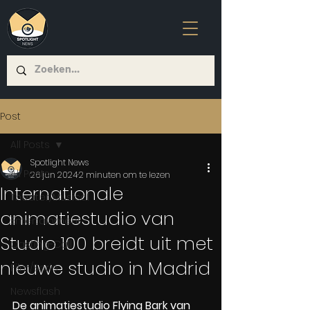
Post
All Posts
Spotlight News
All Posts
26 jun 2024
2 minuten om te lezen
Internationale
Theater/Musical
animatiestudio van
Entertainment
Studio 100 breidt uit met
Casting-Call
nieuwe studio in Madrid
Film/Serie
Newsflash
De animatiestudio Flying Bark van 