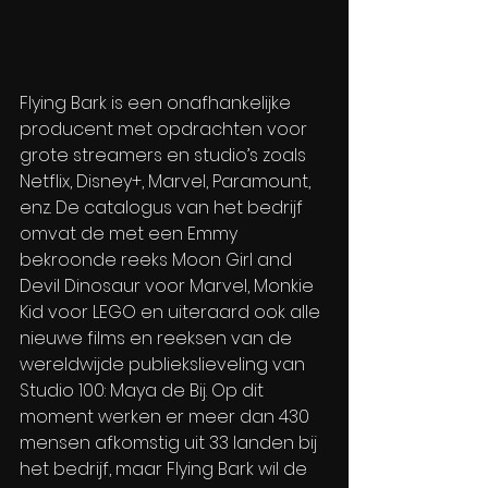
Flying Bark is een onafhankelijke 
producent met opdrachten voor 
grote streamers en studio’s zoals 
Netflix, Disney+, Marvel, Paramount, 
enz. De catalogus van het bedrijf 
omvat de met een Emmy 
bekroonde reeks Moon Girl and 
Devil Dinosaur voor Marvel, Monkie 
Kid voor LEGO en uiteraard ook alle 
nieuwe films en reeksen van de 
wereldwijde publiekslieveling van 
Studio 100: Maya de Bij. Op dit 
moment werken er meer dan 430 
mensen afkomstig uit 33 landen bij 
het bedrijf, maar Flying Bark wil de 