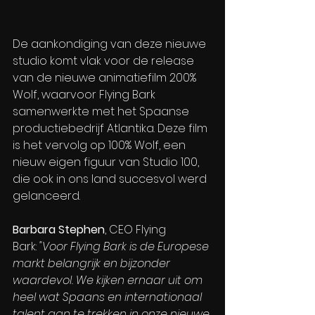
De aankondiging van deze nieuwe 
studio komt vlak voor de release 
van de nieuwe animatiefilm 200% 
Wolf, waarvoor Flying Bark 
samenwerkte met het Spaanse 
productiebedrijf Atlantika. Deze film 
is het vervolg op 100% Wolf, een 
nieuw eigen figuur van Studio 100, 
die ook in ons land succesvol werd 
gelanceerd. 
Barbara Stephen
, CEO Flying 
Bark: 
"Voor Flying Bark is de Europese 
markt belangrijk en bijzonder 
waardevol. We kijken ernaar uit om 
heel wat Spaans en internationaal 
talent aan te trekken in onze nieuwe 