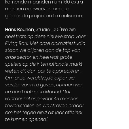
komende maanden ruim 160 extra 
mensen aanwerven om alle 
geplande projecten te realiseren.
Hans Bourlon
, Studio 100: 
"We zijn 
heel trots op deze nieuwe stap voor 
Flying Bark. Met onze animatiestudio 
staan we al jaren aan de top van 
onze sector en heel wat grote 
spelers op de internationale markt 
weten dit dan ook te appreciëren. 
Om onze wereldwijde expansie 
verder vorm te geven, openen we 
nu een kantoor in Madrid. Dat 
kantoor zal ongeveer 45 mensen 
tewerkstellen en we streven ernaar 
om het tegen eind dit jaar officieel 
te kunnen openen."