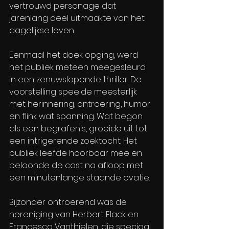
vertrouwd personage dat 
jarenlang deel uitmaakte van het 
dagelijkse leven.
Eenmaal het doek opging, werd 
het publiek meteen meegesleurd 
in een zenuwslopende thriller. De 
voorstelling speelde meesterlijk 
met herinnering, ontroering, humor 
en flink wat spanning. Wat begon 
als een begrafenis, groeide uit tot 
een intrigerende zoektocht. Het 
publiek leefde hoorbaar mee en 
beloonde de cast na afloop met 
een minutenlange staande ovatie.
Bijzonder ontroerend was de 
hereniging van Herbert Flack en 
Francesca Vanthielen, die speciaal 