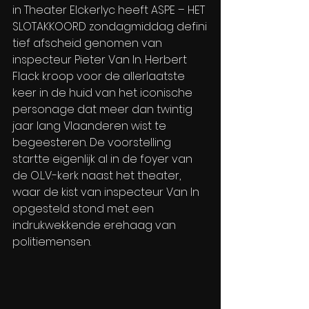
in Theater Elckerlyc heeft ASPE – HET 
SLOTAKKOORD zondagmiddag defini
tief afscheid genomen van 
inspecteur Pieter Van In. Herbert 
Flack kroop voor de allerlaatste 
keer in de huid van het iconische 
personage dat meer dan twintig 
jaar lang Vlaanderen wist te 
begeesteren. De voorstelling 
startte eigenlijk al in de foyer van 
de O.L.V.-kerk naast het theater, 
waar de kist van inspecteur Van In 
opgesteld stond met een 
indrukwekkende erehaag van 
politiemensen. 