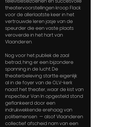
televisieseizoenen en succesvolle 
theatervoorstellingen kroop Flack 
voor de allerlaatste keer in het 
vertrouwde leren jasje van de 
speurder die een vaste plaats 
veroverde in het hart van 
Vlaanderen.
Nog voor het publiek de zaal 
betrad, hing er een bijzondere 
spanning in de lucht. De 
theaterbeleving startte eigenlijk 
al in de foyer van de O.L.V.-kerk 
naast het theater, waar de kist van 
inspecteur Van In opgesteld stond 
geflankeerd door een 
indrukwekkende erehaag van 
politiemensen  — alsof Vlaanderen 
collectief afscheid nam van een 