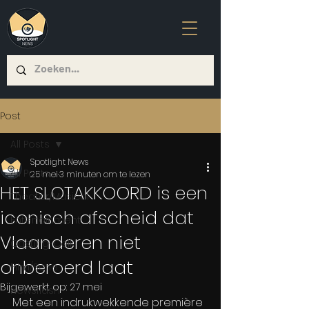
Post
All Posts
Spotlight News
All Posts
25 mei
3 minuten om te lezen
HET SLOTAKKOORD is een
Theater/Musical
iconisch afscheid dat
Entertainment
Vlaanderen niet
Casting-Call
onberoerd laat
Film/Serie
Bijgewerkt op:
27 mei
Newsflash
Met een indrukwekkende première 