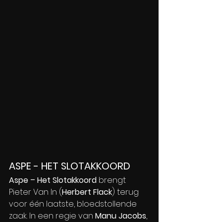
ASPE - HET SLOTAKKOORD
Aspe – Het Slotakkoord
 brengt 
Pieter Van In (
Herbert Flack
) terug 
voor één laatste, bloedstollende 
zaak. In een regie van 
Manu Jacobs
, 