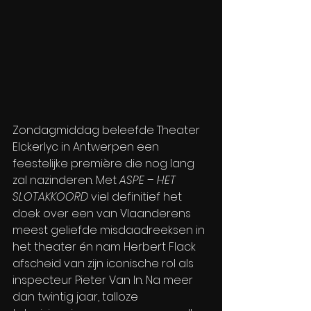
Zondagmiddag beleefde Theater 
Elckerlyc in Antwerpen een 
feestelijke première die nog lang 
zal nazinderen. Met 
ASPE – HET 
SLOTAKKOORD
 viel definitief het 
doek over een van Vlaanderens 
meest geliefde misdaadreeksen in 
het theater én nam Herbert Flack 
afscheid van zijn iconische rol als 
inspecteur Pieter Van In. Na meer 
dan twintig jaar, talloze 