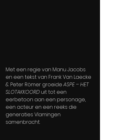
Met een regie van Manu Jacobs 
en een tekst van Frank Van Laecke 
& Peter Römer groeide 
ASPE – HET 
SLOTAKKOORD
 uit tot een 
eerbetoon aan een personage, 
een acteur en een reeks die 
generaties Vlamingen 
samenbracht.