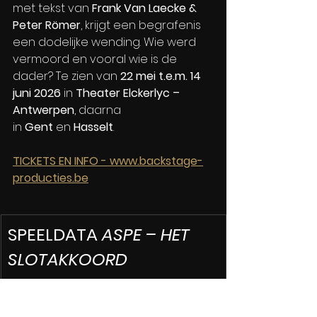
met tekst van 
Frank Van Laecke & 
Peter Römer
, krijgt een begrafenis 
een dodelijke wending. Wie werd 
vermoord en vooral wie is de 
dader? Te zien van 
22 mei t.e.m. 14 
juni 2026
 in 
Theater Elckerlyc – 
Antwerpen
, daarna 
in 
Gent
 en 
Hasselt
.
TICKETS EN INFO - 
www.backstage-
producties.be
SPEELDATA 
ASPE – HET 
SLOTAKKOORD
Theater Elckerlyc – 
Antwerpen