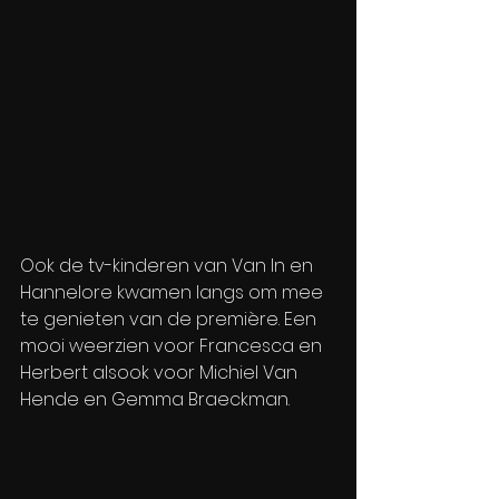
Ook de tv-kinderen van Van In en 
Hannelore kwamen langs om mee 
te genieten van de première. Een 
mooi weerzien voor Francesca en 
Herbert alsook voor Michiel Van 
Hende en Gemma Braeckman.