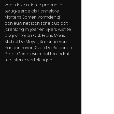
voor deze ultieme productie 
terugkeerde als Hannelore 
Martens. Samen vormden zij 
opnieuw het iconische duo dat 
jarenlang miljoenen kijkers wist te 
begeesteren. Ook Frans Maas, 
Michiel De Meyer, Sandrine Van 
Handenhoven, Sven De Ridder en 
Pieter Casteleyn maakten indruk 
met sterke vertolkingen.