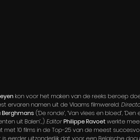
heyen
 kon voor het maken van de reeks beroep do
st ervaren namen uit de Vlaams filmwereld: 
Directo
u Berghmans
 (‘De ronde’, ‘Van vlees en bloed’, ‘Den
nten uit Balen’,...). 
Editor
Philippe Ravoet 
werkte mee 
t met 10 films in de Top-25 van de meest succesvo
Het is eerder uitzonderlijk dat voor een Belgische doc