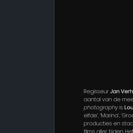
Regisseur 
Jan Ver
aantal van de mee
photography
 is 
Lo
elfde’, ‘Marina’, ‘Groe
producties en staa
films aller tijden. 