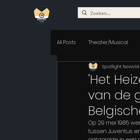
All Posts
Theater/Musical
Spotlight News
14
'Het Hei
van de g
Belgisc
Op 29 mei 1985 wer
tussen Juventus e
ontaardde in een r