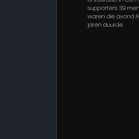
supporters. 39 men
waren die avond
 l
jaren duurde.​