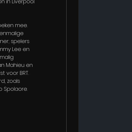
n in Liverpool 
oeken mee. 
enmalige 
ner; spelers 
ammy Lee en 
malig 
han Mahieu en 
t voor BRT. 
, zoals 
o Spolaore.