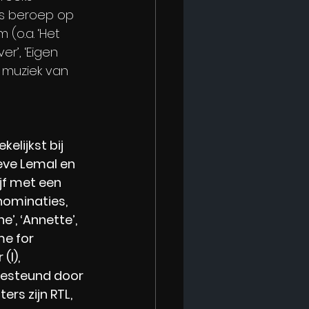
s beroep op 
(o.a. ‘Het 
er’, ‘Eigen 
e muziek van 
elijkst bij 
ève Lemal en 
jf met een 
nominaties, 
’, ‘Annette’, 
me for 
I), 
 gesteund door 
s zijn RTL, 