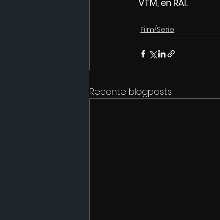
VTM, en RAI.
Film/Serie
Recente blogposts