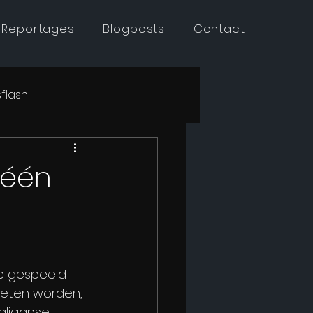
 Reportages
Blogposts
Contact
flash
 één
le gespeeld 
oeten worden, 
aliaanse 