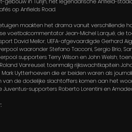
t-gebouw in Turijn, het legendarische Anfield-stadio
fés op Anfields Road.
getuigen maakten het drama vanuit verschillende h
se voetbalcommentator Jean-Michel Larqué; de to
 sport David Mellor; UEFA-afgevaardigde Gerhard Aig
verpool waaronder Stefano Tacconi, Sergio Brio, S
verpool supporters Terry Wilson en John Welsh; toen
 Roland Vanreusel; toenmalig rijkswachtkapitein Jo
Mark Uytterhoeven die er beiden waren als journalis
van de dodelijke slachtoffers komen aan het woord
e Juventus-supporters Roberto Lorentini en Amade
: