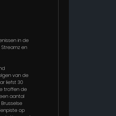
nissen in de 
p Streamz en 
nd 
olgen van de 
 liefst 30 
 Ze troffen de 
een aantal 
 Brusselse 
fenpiste op 