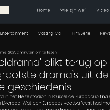
Home
Wie zijn we?
Video
Entertainment
Casting-Call
Film/Serie
News
 mei 2025
2 minuten om te lezen
zeldrama’ blikt terug op
rootste drama’s uit de
he geschiedenis
d in het Heizelstadion in Brussel de Europacup fina
n Liverpool. Wat een Europees voetbalfeest had m
egelrechte veldslag tussen Engelse hooligans en It