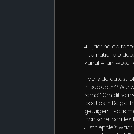
40 jaar na de feiten
internationale doc
vanaf 4 juni wekeli
Hoe is de catastro
misgelopen? Wie w
ramp? Om dit verha
locaties in België, h
getuigen - vaak me
iconische locaties.
Justitiepaleis waa