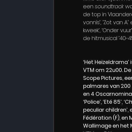
een 
soundtrack 
wo
de top in Vlaander
vonnis’, ‘Zot van A.’
kweek’, ‘Onder vuur’
de hitmusical ’40-45
‘Het Heizeldrama’ i
VTM om 22u00. De 
Scope Pictures, ee
palmares van 200 f
en 4 Oscarnominati
‘Police’, ‘Eté 85’, 
peculiar children’,
Fédération (F), en
Wallimage en het 