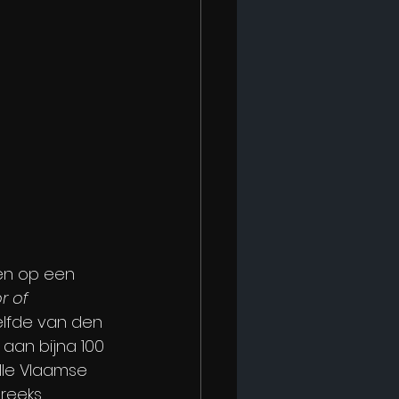
en op een 
r of 
 elfde van den 
aan bijna 100 
lle Vlaamse 
ureeks 