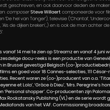
rdt geschreven, en ook daarvoor deden de maker
en: 
composer
Steve Willaert
 componeerde voor film 
 en ‘De hel van Tanger’), televisie (‘Chantal’, ‘Undercov
, ‘Als de dijken breken’,...) en is ook de man achter d
’.
s vanaf 14 mei te zien op Streamz en vanaf 4 juni wek
zesdelige docu-reeks is een productie van Genevi
n in Brussel gevestigd Belgisch (co-)productiebedri
ilms en goed voor 18 Cannes-selecties, 111 César-
es. Recent waren ze (co-)producent van o.a. ‘Titane
‘Cheyenne et Lola’, ‘Grâce à Dieu’, ‘Mrs. Peregrine’s ho
 en ‘Personal shopper’. Co-producenten zijn Palomar (
 Max Rockatansky Publishing (VL) en de serie wordt
Mediafonds van het VAF. Commissioning broadcaster