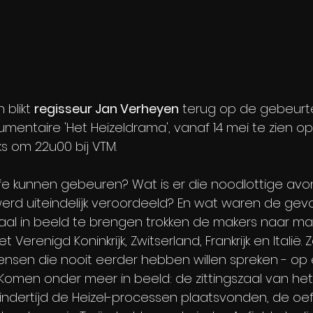
 blikt 
regisseur Jan Verheyen
 terug op de gebeurte
umentaire 'Het Heizeldrama', vanaf 14 mei te zien o
jks om 22u00 bij VTM.
fe kunnen gebeuren? Wat is er die noodlottige avo
erd uiteindelijk veroordeeld? En wat waren de gev
al in beeld te brengen trokken de makers naar maar
et Verenigd Koninkrijk, Zwitserland, Frankrijk en Italië.
nsen die nooit eerder hebben willen spreken - op 
 Komen onder meer in beeld: de zittingszaal van het
r indertijd de Heizel-processen plaatsvonden, de oe