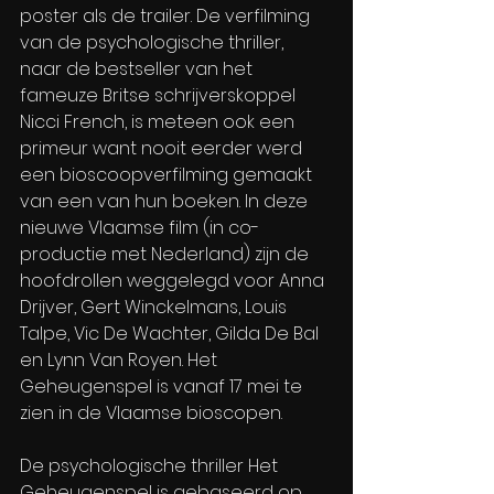
poster als de trailer. De verfilming 
van de psychologische thriller, 
naar de bestseller van het 
fameuze Britse schrijverskoppel 
Nicci French, is meteen ook een 
primeur want nooit eerder werd 
een bioscoopverfilming gemaakt 
van een van hun boeken. In deze 
nieuwe Vlaamse film (in co-
productie met Nederland) zijn de 
hoofdrollen weggelegd voor Anna 
Drijver, Gert Winckelmans, Louis 
Talpe, Vic De Wachter, Gilda De Bal 
en Lynn Van Royen. Het 
Geheugenspel is vanaf 17 mei te 
zien in de Vlaamse bioscopen.
De psychologische thriller Het 
Geheugenspel is gebaseerd op 