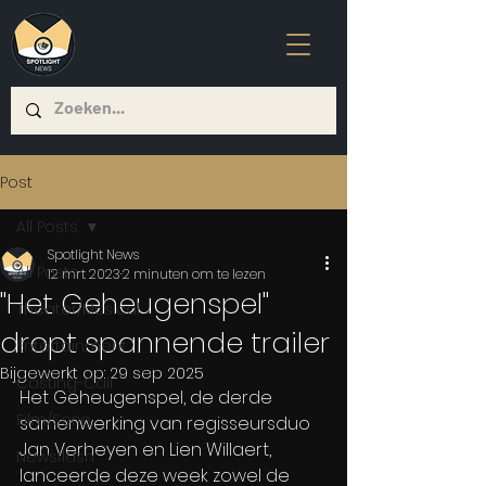
Post
All Posts
Spotlight News
All Posts
12 mrt 2023
2 minuten om te lezen
"Het Geheugenspel"
Theater/Musical
dropt spannende trailer
Entertainment
Bijgewerkt op:
29 sep 2025
Casting-Call
Het Geheugenspel, de derde 
Film/Serie
samenwerking van regisseursduo 
Jan Verheyen en Lien Willaert, 
Newsflash
lanceerde deze week zowel de 