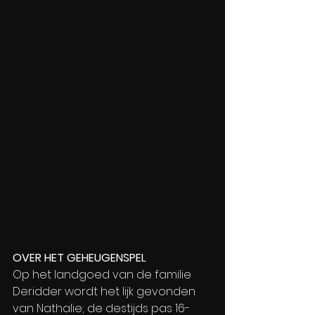
OVER HET GEHEUGENSPEL
Op het landgoed van de familie 
Deridder wordt het lijk gevonden 
van Nathalie; de destijds pas 16-