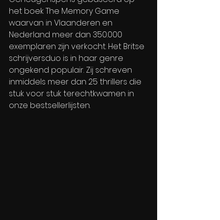
het boek The Memory Game 
waarvan in Vlaanderen en 
Nederland meer dan 350.000 
exemplaren zijn verkocht. Het Britse 
schrijversduo is in haar genre 
ongekend populair. Zij schreven 
inmiddels meer dan 25 thrillers die 
stuk voor stuk terechtkwamen in 
onze bestsellerlijsten. 