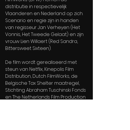
distributie in respectievelijk 
Vlaanderen en Nederland op zich. 
Scenario en regie zijn in handen 
van regisseur Jan Verheyen (Het 
Vonnis, Het Tweede Gelaat) en zijn 
vrouw Lien Willaert (Red Sandra, 
Bittersweet Sixteen). 
De film wordt gerealiseerd met 
steun van Netflix, Kinepolis Film 
Distribution, Dutch FilmWorks, de 
Belgische Tax Shelter maatregel, 
Stichting Abraham Tuschinski Fonds 
en The Netherlands Film Production 
Incentive.
Het Geheugenspel wordt verdeeld 