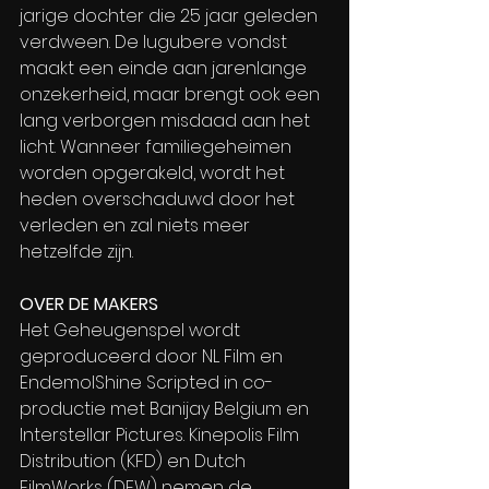
jarige dochter die 25 jaar geleden 
verdween. De lugubere vondst 
maakt een einde aan jarenlange 
onzekerheid, maar brengt ook een 
lang verborgen misdaad aan het 
licht. Wanneer familiegeheimen 
worden opgerakeld, wordt het 
heden overschaduwd door het 
verleden en zal niets meer 
hetzelfde zijn.
OVER DE MAKERS
Het Geheugenspel wordt 
geproduceerd door NL Film en 
EndemolShine Scripted in co-
productie met Banijay Belgium en 
Interstellar Pictures. Kinepolis Film 
Distribution (KFD) en Dutch 
FilmWorks (DFW) nemen de 