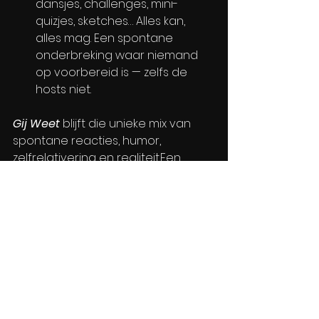
dansjes, challenges, mini-
quizjes, sketches… Alles kan, 
alles mag. Een spontane 
onderbreking waar niemand 
op voorbereid is — zelfs de 
hosts niet.
Gij Weet 
blijft die unieke mix van 
spontane reacties, humor, 
zelfrelativering en realiteit.​Een 
wekelijkse reality-check van je 
algoritme, nog scherper, actueler 
en herkenbaarder.
Gij Weet te zien op VRT MAX en 
YouTube.
Gij weet
Film/Serie