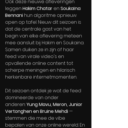
Ook deze nieuwe afleveringen 
leggen 
Hakim Chatar
 en 
Soukaïna 
Bennani 
hun algoritme opnieuw 
open op tafel. Nieuw dit seizoen is 
dat de centrale gast van het 
begin van elke aflevering meteen 
mee aansluit bij Hakim en Soukaina. 
Samen duiken ze in zijn of haar 
feed: van virale video's en 
opvallende online content tot 
scherpe meningen en hilarisch 
herkenbare internetmomenten.
Dit seizoen ontdek je wat de feed 
domineerde van onder 
anderen: 
Yung Mavu, Meron, Junior 
Vertonghen en Bruine Mehdi
 — 
stemmen die mee de vibe 
bepalen van onze online wereld. En 