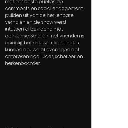
met het beste publiek, de 
comments en social engagement 
puilden uit van de herkenbare 
verhalen en de show werd 
intussen al bekroond met 
een 
Jamie
. Scrollen met vrienden is 
duidelijk het nieuwe kijken en dus 
kunnen nieuwe afleveringen niet 
ontbreken: nog luider, scherper en 
herkenbaarder.