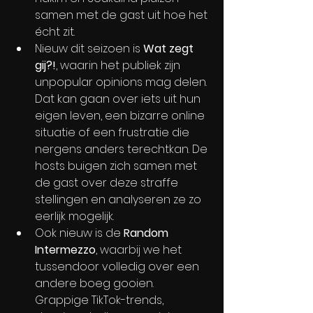
samen met de gast uit hoe het 
écht zit.
Nieuw dit seizoen is 
Wat zegt 
gij?!
, waarin het publiek zijn 
unpopular opinions mag delen. 
Dat kan gaan over iets uit hun 
eigen leven, een bizarre online 
situatie of een frustratie die 
nergens anders terechtkan. De 
hosts buigen zich samen met 
de gast over deze straffe 
stellingen en analyseren ze zo 
eerlijk mogelijk.
Ook nieuw is de 
Random 
Intermezzo
, waarbij we het 
tussendoor volledig over een 
andere boeg gooien. 
Grappige TikTok-trends, 