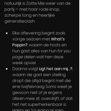
natuurlijk is Zotte Mie weer van de 
partij — met haar rode knop, 
scherpe tong en heerlijke 
generatieclash.
Elke aflevering begint zoals 
vorige seizoen met 
What’s 
Poppin?
, waarin de hosts en 
hun gast alles van hun 
for you 
page 
delen wat hen deze 
week opviel.
Daarna volgt 
Ligt het aan mij…?
, 
waarin de gast een stelling 
dropt die altijd begint met die 
ene twijfelvraag. Soms weet je 
gewoon niet of je ergens 
alleen mee zit, overdrijft, of dat 
het net superherkenbaar is. 
Hakim en Soukaïna pluizen 