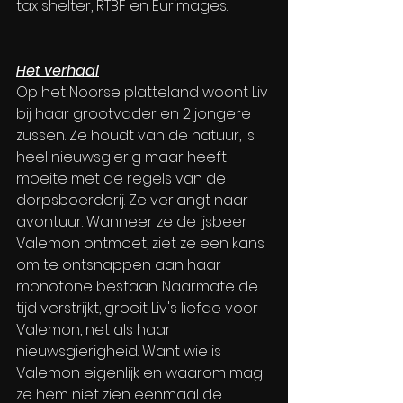
tax shelter, RTBF en Eurimages.
Het verhaal
Op het Noorse platteland woont Liv 
bij haar grootvader en 2 jongere 
zussen. Ze houdt van de natuur, is 
heel nieuwsgierig maar heeft 
moeite met de regels van de 
dorpsboerderij. Ze verlangt naar 
avontuur. Wanneer ze de ijsbeer 
Valemon ontmoet, ziet ze een kans 
om te ontsnappen aan haar 
monotone bestaan. Naarmate de 
tijd verstrijkt, groeit Liv's liefde voor 
Valemon, net als haar 
nieuwsgierigheid. Want wie is 
Valemon eigenlijk en waarom mag 
ze hem niet zien eenmaal de 