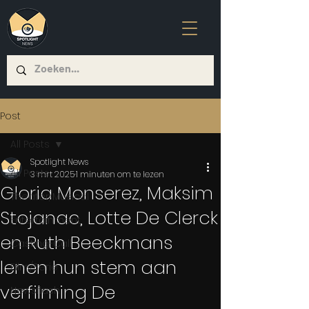
Post
All Posts
Spotlight News
All Posts
3 mrt 2025
1 minuten om te lezen
Gloria Monserez, Maksim
Theater/Musical
Stojanac, Lotte De Clerck
Entertainment
en Ruth Beeckmans
Casting-Call
lenen hun stem aan
Film/Serie
verfilming De
Newsflash