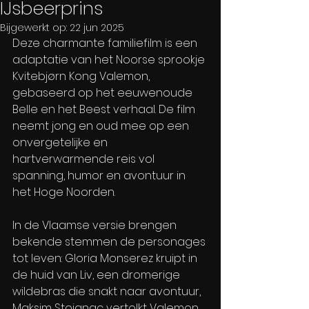
IJsbeerprins
Bijgewerkt op:
22 jun 2025
Deze charmante familiefilm is een 
adaptatie van het Noorse sprookje 
Kvitebjørn Kong Valemon, 
gebaseerd op het eeuwenoude 
Belle en het Beest verhaal. De film 
neemt jong en oud mee op een 
onvergetelijke en 
hartverwarmende reis vol 
spanning, humor en avontuur in 
het Hoge Noorden.
In de Vlaamse versie brengen 
bekende stemmen de personages 
tot leven: Gloria Monserez kruipt in 
de huid van Liv, een dromerige 
wildebras die snakt naar avontuur, 
Maksim Stojanac vertolkt Valemon, 