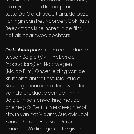
de mysterieuze IJsbeerprins, en 
Lotte De Clerck speelt Eira, de boze 
koningin van het Noorden. Ook Ruth 
Beeckmans is te horen in de film, 
net als haar twee dochters.
De IJsbeerprins
 is een coproductie 
tussen België (Vivi Film, Beside 
Productions) en Noorwegen 
(Maipo Film). Onder leiding van de 
Brusselse animatiestudio Studio 
Souza gebeurde het leeuwendeel 
van de productie van de film in 
België, in samenwerking met de 
drie regio’s. De film verkreeg hierbij 
steun van het Vlaams Audiovisueel 
Fonds, Screen Brussels, Screen 
Flanders, Wallimage, de Belgische 