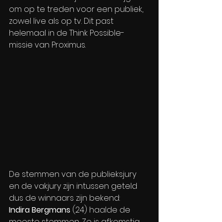
om op te treden voor een publiek, 
zowel live als op tv. Dit past 
helemaal in de Think Possible-
missie van Proximus.
De stemmen van de publieksjury 
en de vakjury zijn intussen geteld 
dus de winnaars zijn bekend:  
Indira Bergmans
 (24) haalde de 
meeste stemmen. Ze is afkomstig 