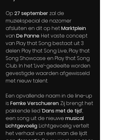
Op 
27 september
 zal de 
muziekspecial de nazomer 
afsluiten en dit op het 
Marktplein
van 
De Panne
. Het vaste concept 
van Play that Song bestaat uit 3 
delen: Play that Song Live, Play that 
Song Showcase en Play that Song 
Club. In het ‘Live’-gedeelte worden 
gevestigde waarden afgewisseld 
met nieuw talent.
Een opvallende naam in de line-up 
is 
Femke Verschueren
. Zij brengt het 
pakkende lied ‘
Dans met de tijd
’, 
een song uit de nieuwe 
musical
Lichtgevoelig
. Lichtgevoelig vertelt 
het verhaal van een man die lijdt 