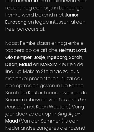
aan 
dementie
. De musical won zeer 
recent nog een prijs in Edinburgh. 
Femke werd bekend met 
Junior 
Eurosong
 en legde intussen al een 
heel parcours af. 
Naast Femke staan er nog enkele 
toppers op de affiche. 
Helmut Lotti
, 
Gio Kemper
, 
Josje
, 
Ingeborg
, 
Sarah
, 
Dean
, 
Maud
 en 
MAKSIM
 kleuren de 
line-up. Maksim Stojanac zal dus 
niet enkel presenteren; hij zal ook 
een optreden geven in De Panne. 
Sarah De Koster kennen we van de 
Soundmixshow en van 
You are The 
Reason
 (met Koen Wauters). Vorig 
jaar dook ze ook op in 
Sing Again
. 
Maud
 (Van der Sommen) is een 
Nederlandse zangeres die razend 