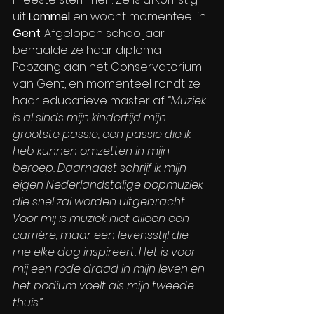
uit 
Lommel
 en woont momenteel in 
Gent
. Afgelopen schooljaar 
behaalde ze haar diploma 
Popzang aan het Conservatorium 
van Gent, en momenteel rondt ze 
haar educatieve master af. “
Muziek 
is al sinds mijn kindertijd mijn 
grootste passie, een passie die ik 
heb kunnen omzetten in mijn 
beroep. Daarnaast schrijf ik mijn 
eigen Nederlandstalige popmuziek 
die snel zal worden uitgebracht. 
Voor mij is muziek niet alleen een 
carrière, maar een levensstijl die 
me elke dag inspireert. Het is voor 
mij een rode draad in mijn leven en 
het podium voelt als mijn tweede 
thuis.
”