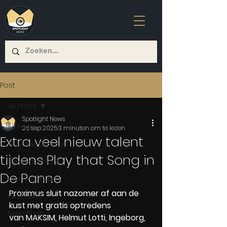
Post
All Posts
Spotlight News
All Posts
26 sep 2025
3 minuten om te lezen
Extra veel nieuw talent
Theater/Musical
tijdens Play that Song in
Entertainment
De Panne
Casting-Call
Proximus sluit nazomer af aan de 
Film/Serie
kust met gratis optredens 
Newsflash
van MAKSIM, Helmut Lotti, Ingeborg, 