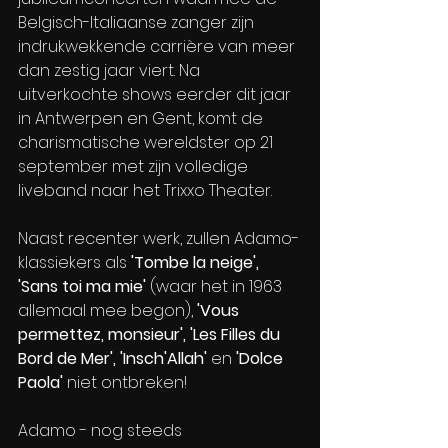
Belgisch-Italiaanse zanger zijn 
indrukwekkende carrière van meer 
dan zestig jaar viert. Na 
uitverkochte shows eerder dit jaar 
in Antwerpen en Gent, komt de 
charismatische wereldster op 21 
september met zijn volledige 
liveband naar het Trixxo Theater. 
Naast recenter werk, zullen Adamo-
klassiekers als 
'Tombe la neige', 
'Sans toi ma mie'
 (waar het in 1963 
allemaal mee begon),
 'Vous 
permettez, monsieur', 'Les Filles du 
Bord de Mer', 'Insch'Allah'
 en 
'Dolce 
Paola'
 niet ontbreken!
Adamo - nog steeds 