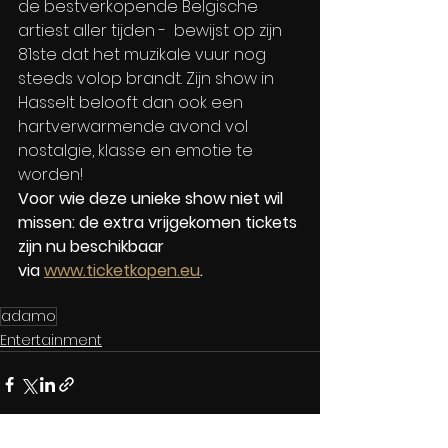
de bestverkopende Belgische 
artiest aller tijden -  bewijst op zijn 
81ste dat het muzikale vuur nog 
steeds volop brandt. Zijn show in 
Hasselt belooft dan ook een 
hartverwarmende avond vol 
nostalgie, klasse en emotie te 
worden!
Voor wie deze unieke show niet wil 
missen: de extra vrijgekomen tickets 
zijn nu beschikbaar 
via 
www.ticketkopen.eu
.
adamo
Entertainment