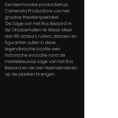
Dendermondse productiehuis 
Camerata Productions vzw het 
grootse theaterspektakel 
'De Sage van het Ros Beiaard' in 
de Oktoberhallen te Wieze. Meer 
dan 80 acteurs, ruiters, dansers en 
figuranten zullen in deze 
legendarische locatie een 
historische evocatie rond de 
middeleeuwse sage van het Ros 
Beiaard en de Vier Heemskinderen 
op de planken brengen.