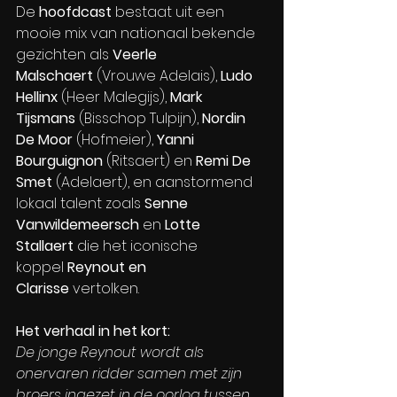
De 
hoofdcast 
bestaat uit een 
mooie mix van nationaal bekende 
gezichten als 
Veerle 
Malschaert 
(Vrouwe Adelais),
 Ludo 
Hellinx
 (Heer Malegijs),
 Mark 
Tijsmans
 (Bisschop Tulpijn), 
Nordin 
De Moor
 (Hofmeier), 
Yanni 
Bourguignon
 (Ritsaert) en
 Remi De 
Smet 
(Adelaert), en aanstormend 
lokaal talent zoals 
Senne 
Vanwildemeersch 
en 
Lotte 
Stallaert 
die het iconische 
koppel 
Reynout en 
Clarisse
 vertolken. 
Het verhaal in het kort:
De jonge Reynout wordt als 
onervaren ridder samen met zijn 
broers ingezet in de oorlog tussen 