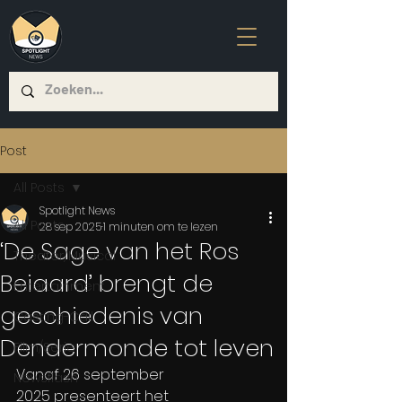
Post
All Posts
Spotlight News
All Posts
28 sep 2025
1 minuten om te lezen
‘De Sage van het Ros
Theater/Musical
Beiaard’ brengt de
Entertainment
geschiedenis van
Casting-Call
Dendermonde tot leven
Film/Serie
Vanaf 26 september 
Newsflash
2025 presenteert het 