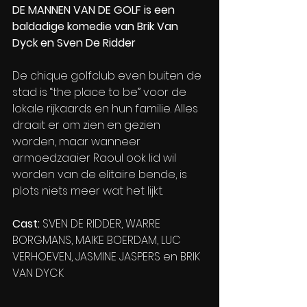
DE MANNEN VAN DE GOLF is een 
baldadige komedie van Brik Van 
Dyck en Sven De Ridder
De chique golfclub even buiten de 
stad is “the place to be” voor de 
lokale rijkaards en hun familie. Alles 
draait er om zien en gezien 
worden, maar wanneer 
armoedzaaier Raoul ook lid wil 
worden van de elitaire bende, is 
plots niets meer wat het lijkt. 
Cast: 
SVEN DE RIDDER, WARRE 
BORGMANS, MAIKE BOERDAM, LUC 
VERHOEVEN, JASMINE JASPERS en BRIK 
VAN DYCK