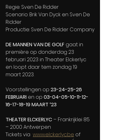
Regie: Sven De Ridder
Scenario: Brik Van Dyck en Sven De 
Ridder
Productie: Sven De Ridder Company
DE MANNEN VAN DE GOLF 
gaat in 
première op donderdag 23 
februari 2023 in Theater Elckerlyc 
en loopt daar tem zondag 19 
maart 2023.
Voorstellingen op 
23-24-25-26 
FEBRUARI 
en op 
03-04-05-10-11-12-
16-17-18-19 MAART ‘23
THEATER ELCKERLYC
 – Frankrijklei 85  
– 2000 Antwerpen
Tickets via  
www.elckerlyc.be
 of 