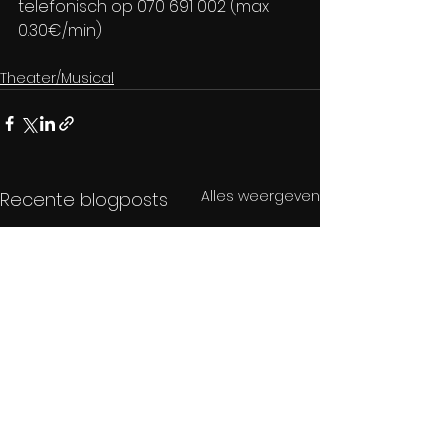
telefonisch op 070 691 002 (max 
0.30€/min)
Theater/Musical
Alles weergeven
Recente blogposts