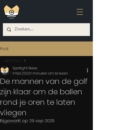
Post
All Posts
Spotlight News
All Posts
11 feb 2023
1 minuten om te lezen
De mannen van de golf
Theater/Musical
zijn klaar om de ballen
Entertainment
rond je oren te laten
Casting-Call
vliegen
Film/Serie
Bijgewerkt op:
29 sep 2025
Newsflash