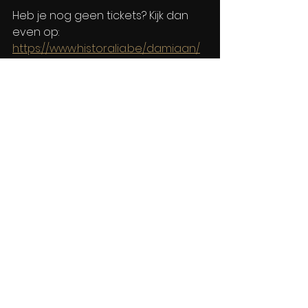
Heb je nog geen tickets? Kijk dan 
even op: 
https://www.historalia.be/damiaan/
Binnenkort is Historalia terug te 
vinden in het kasteeldomein de 
Wijnendale in Torhout voor een 
volgend openluchtspektakel: Marie-
Antoinette
Theater/Musical
Alles weergeven
Recente blogposts