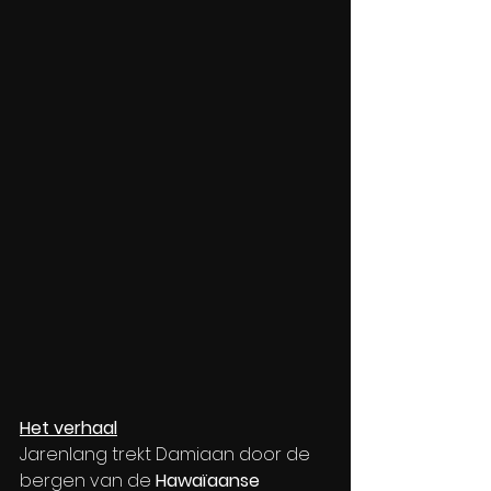
Het verhaal
Jarenlang trekt Damiaan door de 
bergen van de 
Hawaïaanse 