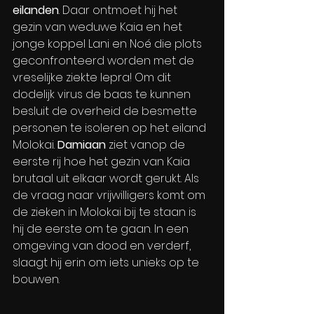
eilanden
. Daar ontmoet hij het 
gezin van weduwe Kaia en het 
jonge koppel Lani en Noé die plots 
geconfronteerd worden met de 
vreselijke ziekte lepra! Om dit 
dodelijk virus de baas te kunnen 
besluit de overheid de besmette 
personen te isoleren op het eiland 
Molokai.
 Damiaan
 ziet vanop de 
eerste rij hoe het gezin van Kaia 
brutaal uit elkaar wordt gerukt. Als 
de vraag naar vrijwilligers komt om 
de zieken in Molokai bij te staan is 
hij de eerste om te gaan. In een 
omgeving van dood en verderf, 
slaagt hij erin om iets unieks op te 
bouwen.