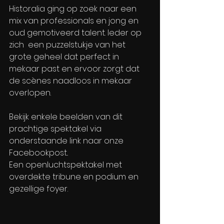
Historalia ging op zoek naar een 
mix van professionals en jong en 
oud gemotiveerd talent. Ieder op 
zich  een puzzelstukje van het 
grote geheel dat perfect in 
mekaar past en ervoor zorgt dat 
de scènes naadloos in mekaar 
overlopen. 
Bekijk enkele beelden van dit 
prachtige spektakel via 
onderstaande link naar onze 
Facebookpost..
Een openluchtspektakel met 
overdekte tribune en podium en 
gezellige foyer.