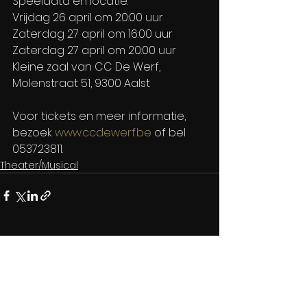
Speeldata en locatie: 
Vrijdag 26 april om 20:00 uur 
Zaterdag 27 april om 16:00 uur 
Zaterdag 27 april om 20:00 uur 
Kleine zaal van CC De Werf, 
Molenstraat 51, 9300 Aalst
Voor tickets en meer informatie, 
bezoek 
www.ccdewerf.be
 of bel 
053723811.
Theater/Musical
Alles weergeven
Recente blogposts