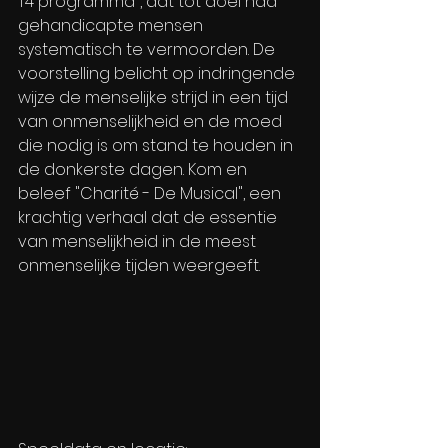
T4 programma", dat tot doel had 
gehandicapte mensen 
systematisch te vermoorden. De 
voorstelling belicht op indringende 
wijze de menselijke strijd in een tijd 
van onmenselijkheid en de moed 
die nodig is om stand te houden in 
de donkerste dagen. Kom en 
beleef "Charité - De Musical", een 
krachtig verhaal dat de essentie 
van menselijkheid in de meest 
onmenselijke tijden weergeeft.