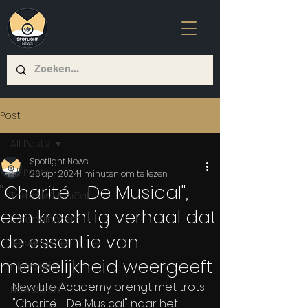
Post
All Posts
Spotlight News
All Posts
26 apr 2024
1 minuten om te lezen
"Charité - De Musical",
Theater/Musical
een krachtig verhaal dat
Entertainment
de essentie van
Casting-Call
menselijkheid weergeeft
Film/Serie
New Life Academy brengt met trots 
Newsflash
"Charité - De Musical" naar het 