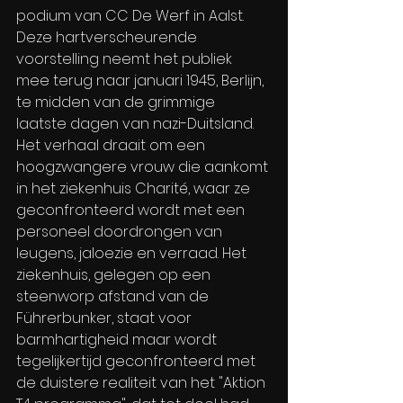
podium van CC De Werf in Aalst. 
Deze hartverscheurende 
voorstelling neemt het publiek 
mee terug naar januari 1945, Berlijn, 
te midden van de grimmige 
laatste dagen van nazi-Duitsland. 
Het verhaal draait om een 
hoogzwangere vrouw die aankomt 
in het ziekenhuis Charité, waar ze 
geconfronteerd wordt met een 
personeel doordrongen van 
leugens, jaloezie en verraad. Het 
ziekenhuis, gelegen op een 
steenworp afstand van de 
Führerbunker, staat voor 
barmhartigheid maar wordt 
tegelijkertijd geconfronteerd met 
de duistere realiteit van het "Aktion 