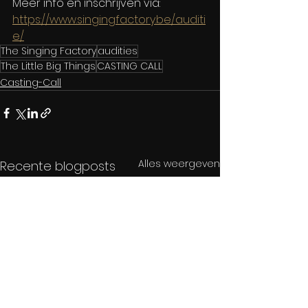
Meer info en inschrijven via: 
https://www.singingfactory.be/auditi
e/
The Singing Factory
audities
The Little Big Things
CASTING CALL
Casting-Call
Alles weergeven
Recente blogposts