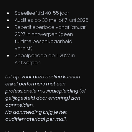
Speelleeftijd: 40-55 jaar
Audities: op 30 mei of 7 juni 2026
Repetitieperiode vanaf januari 
2027 in Antwerpen (geen 
fulltime beschikbaarheid 
vereist)
Speelperiode: april 2027 in 
Antwerpen
Let op: voor deze auditie kunnen 
enkel performers met een 
professionele musicalopleiding (of 
gelijkgesteld door ervaring) zich 
aanmelden. 
Na aanmelding krijg je het 
auditiemateriaal per mail.