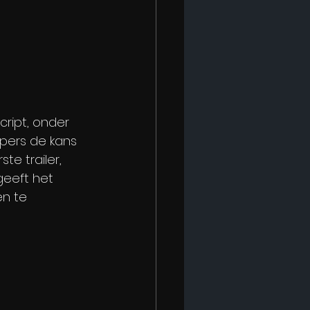
cript, onder 
 pers de kans 
e trailer, 
geeft het 
n te 