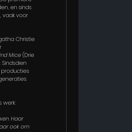
en, en sinds 
, vaak voor 
atha Christie 
r 
lind Mice
 (Drie 
p
. Sindsdien 
 producties 
generaties.
s werk:
wen. Haar 
maar ook om 