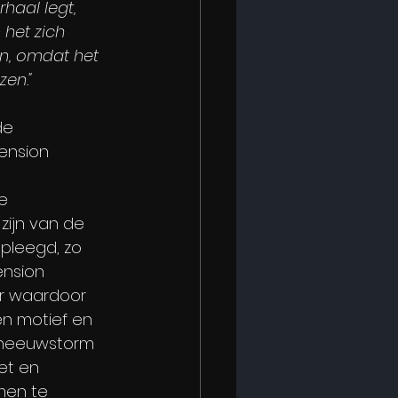
haal legt, 
 het zich 
en, omdat het 
zen."
de 
pension 
e 
zijn van de 
pleegd, zo 
ension 
er waardoor 
en motief en 
sneeuwstorm 
et en 
men te 