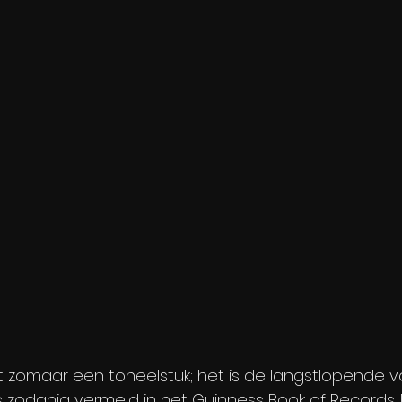
et zomaar een toneelstuk; het is de langstlopende vo
s zodanig vermeld in het Guinness Book of Records.