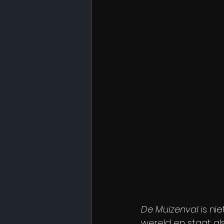
De Muizenval
 is ni
wereld en staat al