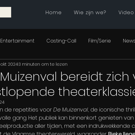
Home
Wie zijn we?
Video
Entertainment
Casting-Call
Film/Serie
News
 okt 2024
3 minuten om te lezen
Muizenval bereidt zich 
tlopende theaterklassi
024
n de repetities voor 
De Muizenval
, de iconische thri
 volle gang. Het publiek kan binnenkort genieten van
elproductie aller tijden, met een indrukwekkende c
 de Vlaamse theaterwereld, waaronder 
Bieke Ilege