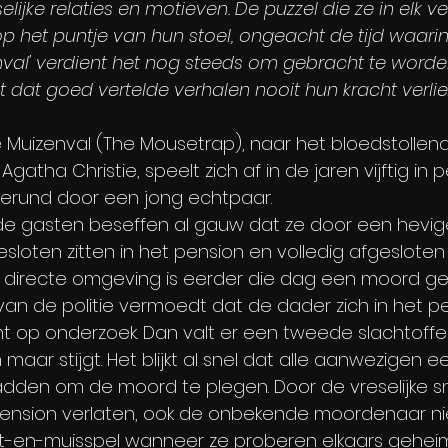
jke relaties en motieven. De puzzel die ze in elk ver
p het puntje van hun stoel, ongeacht de tijd waarin
enval' verdient het nog steeds om gebracht te word
t dat goed vertelde verhalen nooit hun kracht verlie
 Muizenval (The Mousetrap), naar het bloedstollen
atha Christie, speelt zich af in de jaren vijftig in 
gerund door een jong echtpaar. 
de gasten beseffen al gauw dat ze door een hevig
oten zitten in het pension en volledig afgesloten 
e directe omgeving is eerder die dag een moord ge
er van de politie vermoedt dat de dader zich in het p
t op onderzoek. Dan valt er een tweede slachtoff
maar stijgt. Het blijkt al snel dat alle aanwezigen e
dden om de moord te plegen. Door de vreselijke 
ension verlaten, ook de onbekende moordenaar ni
at-en-muisspel wanneer ze proberen elkaars gehei