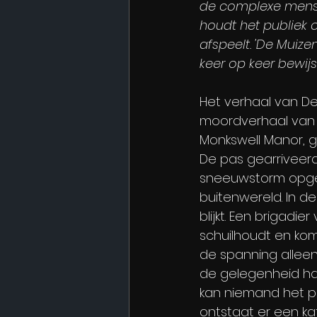
de complexe menseli
houdt het publiek o
afspeelt. 'De Muiz
keer op keer bewijs
Het verhaal van De
moordverhaal van Ag
Monkswell Manor, 
De pas gearriveer
sneeuwstorm opgesl
buitenwereld. In d
blijkt. Een brigadi
schuilhoudt en kom
de spanning alleen 
de gelegenheid ha
kan niemand het p
ontstaat er een k