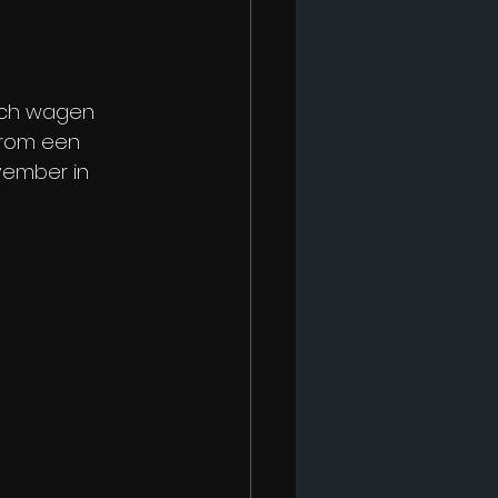
ich wagen 
rom een 
vember in 