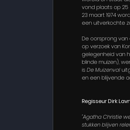
vond plaats op 25 
23 maart 1974 wordt
een uitverkochte za
De oorsprong van d
op verzoek van Kon
gelegenheid van ha
blinde muizen), wer
is 
De Muizenval
 ui
en een blijvende a
Regisseur Dirk Lav
"Agatha Christie w
stukken blijven re