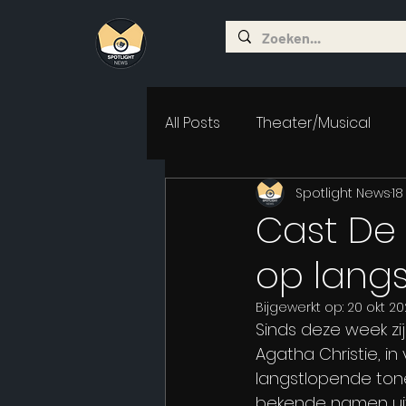
All Posts
Theater/Musical
Spotlight News
18
Cast De 
op langs
Bijgewerkt op:
20 okt 2
Sinds deze week zij
Agatha Christie, in
langstlopende tone
bekende namen uit