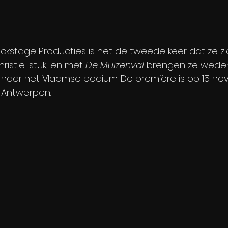
ckstage Producties is het de tweede keer dat ze z
istie-stuk, en met 
De Muizenval
 brengen ze wede
r naar het Vlaamse podium. De première is op 15 no
n Antwerpen.