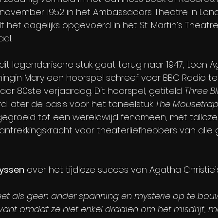
november 1952 in het Ambassadors Theatre in Lond
 het dagelijks opgevoerd in het St. Martin’s Theatre
al.
it legendarische stuk gaat terug naar 1947, toen Ag
ingin Mary een hoorspel schreef voor BBC Radio te
ar 80ste verjaardag. Dit hoorspel, getiteld 
Three B
d later de basis voor het toneelstuk 
The Mousetra
tgegroeid tot een wereldwijd fenomeen, met talloze
antrekkingskracht voor theaterliefhebbers van alle 
ryssen
 over het tijdloze succes van Agatha Christie'
eet als geen ander spanning en mysterie op te bou
levant omdat ze niet enkel draaien om het misdrijf, 