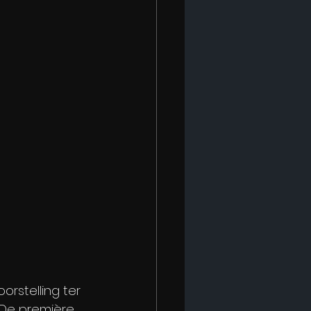
orstelling ter 
 De première 