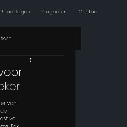
 Reportages
Blogposts
Contact
flash
voor
eker
ller van 
 de 
ast vol 
ms, Erik 