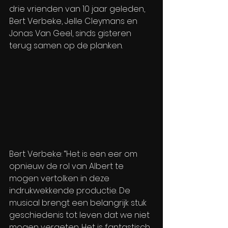
drie vrienden van 10 jaar geleden, 
Bert Verbeke, Jelle Cleymans en 
Jonas Van Geel, sinds gisteren 
terug samen op de planken.
Bert Verbeke: “Het is een eer om 
opnieuw de rol van Albert te 
mogen vertolken in deze 
indrukwekkende productie. De 
musical brengt een belangrijk stuk 
geschiedenis tot leven dat we niet 
mogen vergeten. Het is fantastisch 