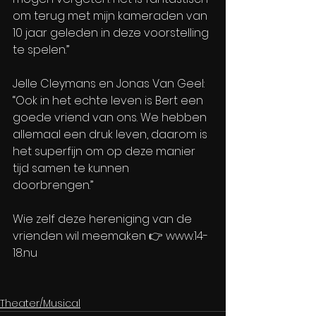
om terug met mijn kameraden van 
10 jaar geleden in deze voorstelling 
te spelen.”
Jelle Cleymans en Jonas Van Geel: 
“Ook in het echte leven is Bert een 
goede vriend van ons. We hebben 
allemaal een druk leven, daarom is 
het superfijn om op deze manier 
tijd samen te kunnen 
doorbrengen.” 
Wie zelf deze hereniging van de 
vrienden wil meemaken 👉 www.14-
18.nu 
Theater/Musical