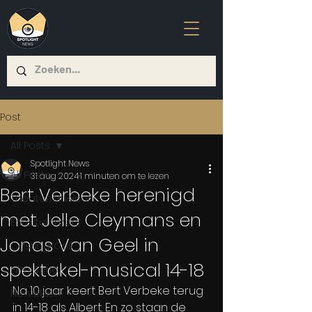
Post
All Posts
Spotlight News
All Posts
31 aug 2024
1 minuten om te lezen
Bert Verbeke herenigd
Theater/Musical
met Jelle Cleymans en
Entertainment
Jonas Van Geel in
Casting-Call
spektakel-musical 14-18
Film/Serie
Na 10 jaar keert Bert Verbeke terug 
Newsflash
in 14-18 als Albert. En zo staan de 