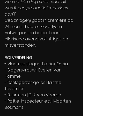
werken. Eén ding staat vast: dit 
wordt een productie “met vlees 
aan”!"
De Schlagerij
 gaat in première op 
24 mei in Theater Elckerlyc in 
Antwerpen en belooft een 
hilarische avond vol intriges en 
misverstanden.
ROLVERDELING 
- Vlaamse slager | Patrick Onzia
- Slagersvrouw | Evelien Van 
Hamme
- Schlagerzangeres | Ianthe 
Tavernier
- Buurman | Dirk Van Vooren
- Politie-inspecteur e.a. | Maarten 
Bosmans