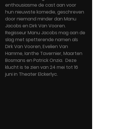
enthousiasme de cast aan voor 
hun nieuwste komedie, geschreven 
door niemand minder dan Manu 
Jacobs en Dirk Van Vooren. 
Regisseur Manu Jacobs mag aan de 
slag met spetterende namen als 
Dirk Van Vooren, Evelien Van 
Hamme, Ianthe Tavernier, Maarten 
Bosmans en Patrick Onzia.  Deze 
klucht is te zien van 24 mei tot 16 
juni in Theater Elckerlyc.