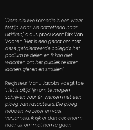
"Deze nieuwe komedie is een waar 
festijn waar we ontzettend naar 
uitkijken," 
aldus producent Dirk Van 
Vooren. 
"Het is een genot om met 
deze getalenteerde collega's het 
podium te delen en ik kan niet 
wachten om het publiek te laten 
lachen, gieren en smullen."
Regisseur Manu Jacobs voegt toe:
"Het is altijd fijn om te mogen 
schrijven voor én werken met een 
ploeg van rasacteurs. Die ploeg 
hebben we zeker en vast 
verzameld. Ik kijk er dan ook enorm 
naar uit om met hen te gaan 