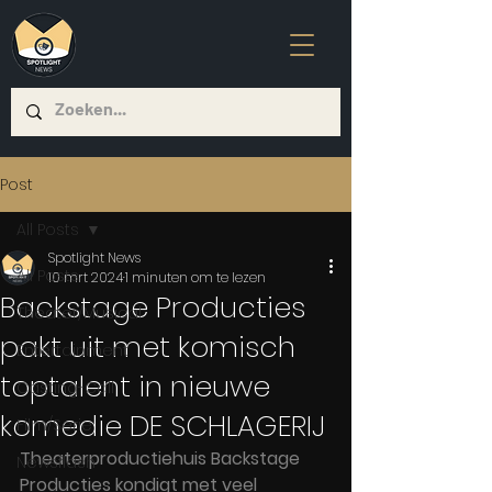
Post
All Posts
Spotlight News
All Posts
10 mrt 2024
1 minuten om te lezen
Backstage Producties
Theater/Musical
pakt uit met komisch
Entertainment
toptalent in nieuwe
Casting-Call
komedie DE SCHLAGERIJ
Film/Serie
Theaterproductiehuis Backstage 
Newsflash
Producties kondigt met veel 