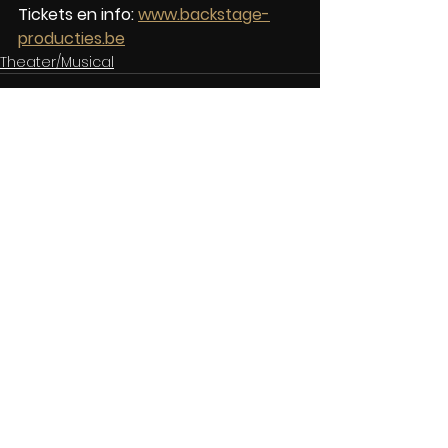
Tickets en info: 
www.backstage-
producties.be
Theater/Musical
Alles weergeven
Recente blogposts