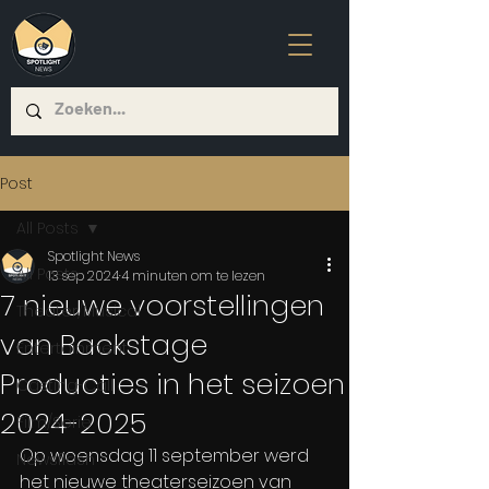
Post
All Posts
Spotlight News
All Posts
13 sep 2024
4 minuten om te lezen
7 nieuwe voorstellingen
Theater/Musical
van Backstage
Entertainment
Producties in het seizoen
Casting-Call
2024-2025
Film/Serie
Op woensdag 11 september werd 
Newsflash
het nieuwe theaterseizoen van 