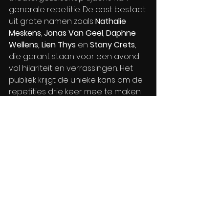
generale repetitie. De cast bestaat 
uit grote namen zoals 
Nathalie 
Meskens
, 
Jonas Van Geel
, 
Daphne 
Wellens, Lien Thys 
en 
Stany Crets
, 
die garant staan voor een avond 
vol hilariteit en verrassingen. Het 
publiek krijgt de unieke kans om de 
repetities drie keer mee te maken: 
één keer tijdens de generale, één 
keer vanuit de coulissen en 
tenslotte bij de desastreuze 100ste 
voorstelling. Dit stuk belooft een 
ongekend kijkje achter de 
schermen, vol misverstanden en 
komische momenten.