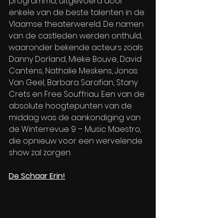
programma, uitgevoerd door 
enkele van de beste talenten in de 
Vlaamse theaterwereld. De namen 
van de castleden werden onthuld, 
waaronder bekende acteurs zoals 
Danny Dorland, Mieke Bouve, David 
Cantens, Nathalie Meskens, Jonas 
Van Geel, Barbara Sarafian, Stany 
Crets en Free Souffriau. Een van de 
absolute hoogtepunten van de 
middag was de aankondiging van 
de Winterrevue 9 – Music Maestro, 
die opnieuw voor een wervelende 
show zal zorgen.
De Schaar Erin!