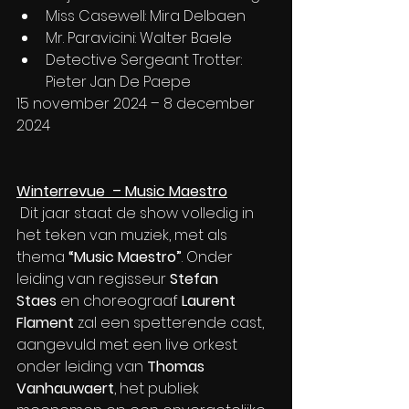
Miss Casewell: Mira Delbaen
Mr. Paravicini: Walter Baele
Detective Sergeant Trotter: 
Pieter Jan De Paepe
15 november 2024 – 8 december 
2024
Winterrevue  – Music Maestro
 Dit jaar staat de show volledig in 
het teken van muziek, met als 
thema 
“Music Maestro”
. Onder 
leiding van regisseur 
Stefan 
Staes
 en choreograaf 
Laurent 
Flament
 zal een spetterende cast, 
aangevuld met een live orkest 
onder leiding van 
Thomas 
Vanhauwaert
, het publiek 