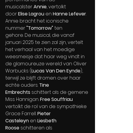
musicalster 
Annie
, vertolkt 
door 
Elise Lagrou
 en 
Hanne Lefever
. 
Annie bracht het iconische 
nummer 
"Tomorrow"
 ten 
gehore. De musical, die vanaf 
januari 2025 te zien zal zijn, vertelt 
het verhaal van het moedige 
weesmeisje dat haar weg vindt in 
de glamoureuze wereld van Oliver 
Warbucks (
Lucas Van Den Eynde
), 
terwijl ze blijft dromen over haar 
echte ouders. 
Tine 
Embrechts
 schittert als de gemene 
Miss Hannigan. 
Free Souffriau
vertolkt de rol van de sympathieke 
Grace Farrell. 
Pieter 
Casteleyn
 en 
Liesbeth 
Roose
 schitteren als 