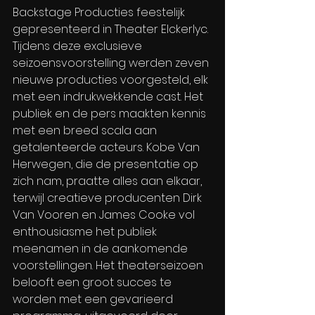
Backstage Producties feestelijk 
gepresenteerd in Theater Elckerlyc. 
Tijdens deze exclusieve 
seizoensvoorstelling werden zeven 
nieuwe producties voorgesteld, elk 
met een indrukwekkende cast. Het 
publiek en de pers maakten kennis 
met een breed scala aan 
getalenteerde acteurs. Kobe Van 
Herwegen, die de presentatie op 
zich nam, praatte alles aan elkaar, 
terwijl creatieve producenten Dirk 
Van Vooren en James Cooke vol 
enthousiasme het publiek 
meenamen in de aankomende 
voorstellingen. Het theaterseizoen 
belooft een groot succes te 
worden met een gevarieerd 