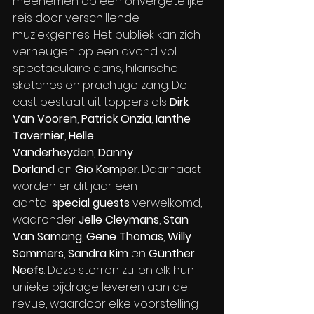
meenemen op een onvergetelijke 
reis door verschillende 
muziekgenres. Het publiek kan zich 
verheugen op een avond vol 
spectaculaire dans, hilarische 
sketches en prachtige zang. De 
cast bestaat uit toppers als 
Dirk 
Van Vooren
, 
Patrick Onzia
, 
Ianthe 
Tavernier
, 
Helle 
Vanderheyden
, 
Danny 
Dorland
 en 
Gio Kemper
. Daarnaast 
worden er dit jaar een 
aantal 
special guests
 verwelkomd, 
waaronder 
Jelle Cleymans
, 
Stan 
Van Samang
, 
Gene Thomas
, 
Willy 
Sommers
, 
Sandra Kim
 en 
Günther 
Neefs
. Deze sterren zullen elk hun 
unieke bijdrage leveren aan de 
revue, waardoor elke voorstelling 