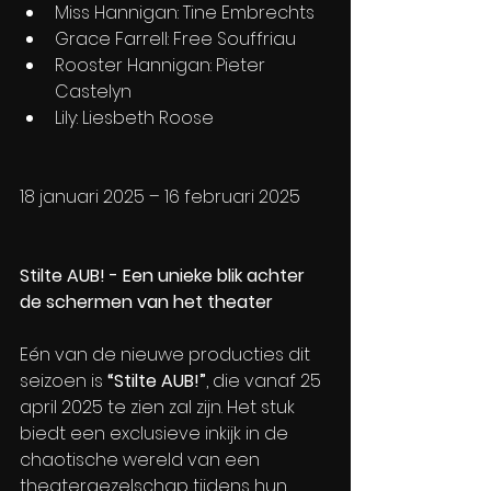
Miss Hannigan: Tine Embrechts
Grace Farrell: Free Souffriau
Rooster Hannigan: Pieter 
Castelyn
Lily: Liesbeth Roose
18 januari 2025 – 16 februari 2025
Stilte AUB! - Een unieke blik achter 
de schermen van het theater
Eén van de nieuwe producties dit 
seizoen is 
“Stilte AUB!”
, die vanaf 25 
april 2025 te zien zal zijn. Het stuk 
biedt een exclusieve inkijk in de 
chaotische wereld van een 
theatergezelschap tijdens hun 