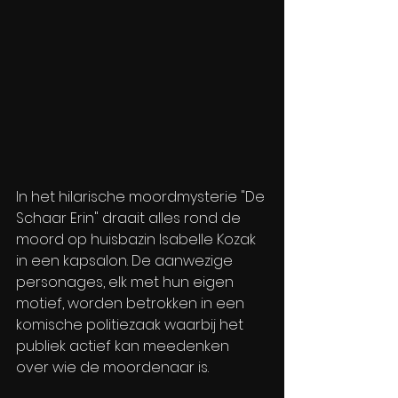
In het hilarische moordmysterie "De 
Schaar Erin" draait alles rond de 
moord op huisbazin Isabelle Kozak 
in een kapsalon. De aanwezige 
personages, elk met hun eigen 
motief, worden betrokken in een 
komische politiezaak waarbij het 
publiek actief kan meedenken 
over wie de moordenaar is.