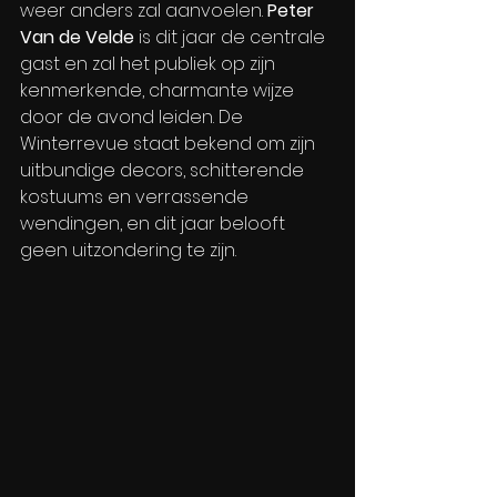
weer anders zal aanvoelen. 
Peter 
Van de Velde
 is dit jaar de centrale 
gast en zal het publiek op zijn 
kenmerkende, charmante wijze 
door de avond leiden. De 
Winterrevue staat bekend om zijn 
uitbundige decors, schitterende 
kostuums en verrassende 
wendingen, en dit jaar belooft 
geen uitzondering te zijn.