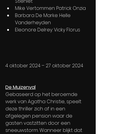
Stienlet
Mike Vertommen: Patrick Onzia
Barbara De Marke: Helle 
Vanderheyden
Eleonore Delrey: Vicky Florus
4 oktober 2024 – 27 oktober 2024
De Muizenval
Gebaseerd op het beroemde 
werk van Agatha Christie, speelt 
deze thriller zich af in een 
afgelegen pension waar de 
gasten vastzitten door een 
sneeuwstorm. Wanneer blijkt dat 