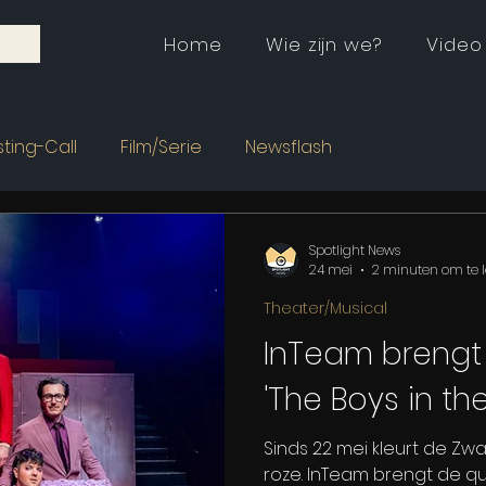
Home
Wie zijn we?
Video
ting-Call
Film/Serie
Newsflash
Spotlight News
24 mei
2 minuten om te 
Theater/Musical
InTeam brengt
'The Boys in th
Sinds 22 mei kleurt de Zw
roze. InTeam brengt de que